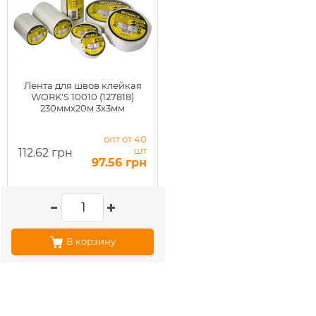
Лента для швов клейкая
WORK'S 10010 (127818)
230ммх20м 3x3мм
опт от 40
шт
112.62 грн
97.56 грн
В корзину