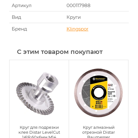
Артикул
000117988
Вид
Круги
Бренд
Klingspor
С этим товаром покупают
Круг для подрезки
Круг алмазный
клея Distar LevelCut
отрезной Distar
1A1R 60x6мм M14
Baumesser