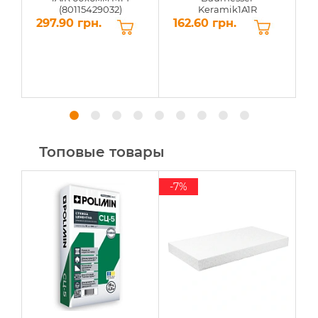
(80115429032)
Keramik1A1R
115x1,4x8x22,23мм
297.90 грн.
162.60 грн.
5
(91315095009)
Топовые товары
-7%