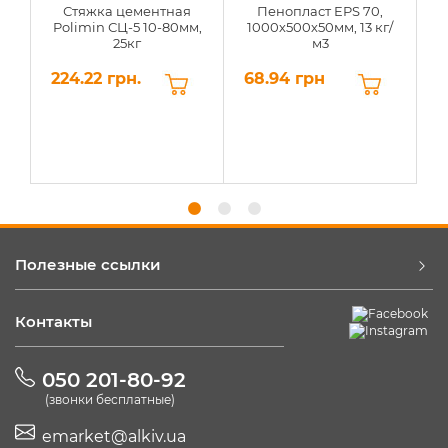
Стяжка цементная
Пенопласт EPS 70,
Polimin СЦ-5 10-80мм,
1000х500х50мм, 13 кг/
25кг
м3
224.22 грн.
68.94 грн
6
Полезные ссылки
Контакты
050 201-80-92
(звонки бесплатные)
emarket@alkiv.ua