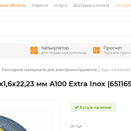
аши объекты
Новости
Услуги
Доставка и оплата
Оставит
Калькулятор
Просчет
для подвесных потолков
Заказать просч
Расходные материалы для электроинструмента
Круг отрезной K
1,6х22,23 мм А100 Extra Inox (651169
Есть в наличии
От 1 шт