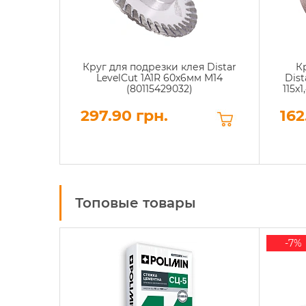
Круг для подрезки клея Distar
К
LevelCut 1A1R 60x6мм M14
Dist
(80115429032)
115x
297.90 грн.
162
Топовые товары
-7%