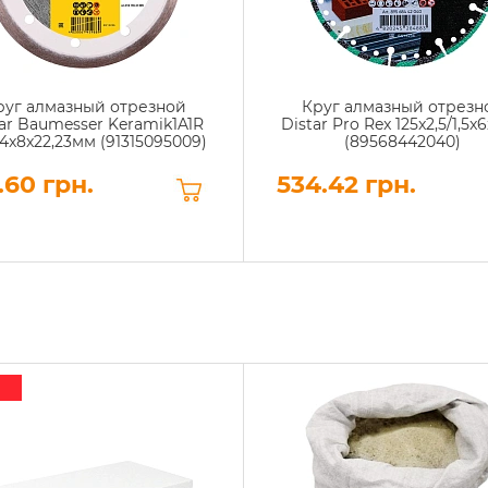
руг алмазный отрезной
Круг алмазный отрезн
ar Baumesser Keramik1A1R
Distar Pro Rex 125x2,5/1,5x6
1,4x8x22,23мм (91315095009)
(89568442040)
.60 грн.
534.42 грн.