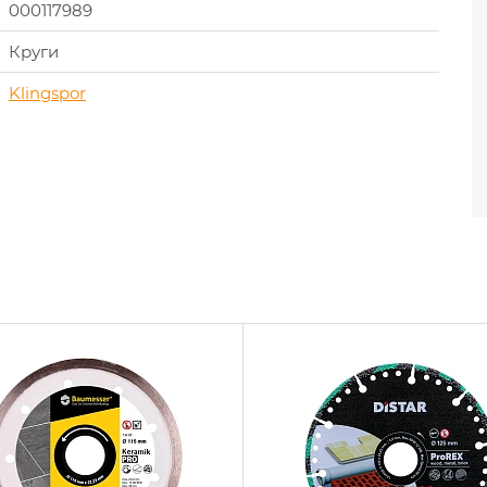
000117989
Круги
Klingspor