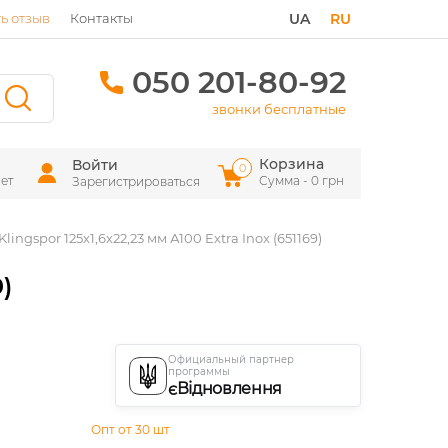
ь отзыв
Контакты
UA
RU
050 201-80-92
звонки бесплатные
Корзина
Войти
0
ет
Сумма - 0 грн
Зарегистрироваться
lingspor 125х1,6х22,23 мм А100 Extra Inox (651169)
)
Официальный партнер
программы
єВідновлення
Опт от 30 шт