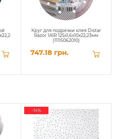
ой
Круг для подрезки клея Distar
Фреза
x22,2
Razor 1A1R 125x1,6x10x22,23мм
Tre
(11115062010)
747.18 грн.
46.8
-14%