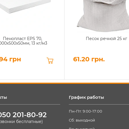
Пенопласт EPS 70,
Песок речной 25 кг
000х500х50мм, 13 кг/м3
94 грн
61.20 грн.
кты
График работы
Пн-Пт: 9:00-17:00
050 201-80-92
Сб: выходной
(звонки бесплатные)