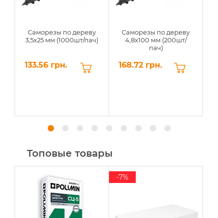
Саморезы по дереву
Саморезы по дереву
3,5х25 мм (1000шт/пач)
4,8х100 мм (200шт/
пач)
(
133.56 грн.
168.72 грн.
2
Топовые товары
-7%