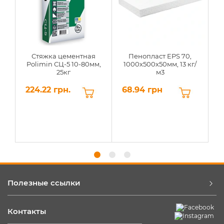
Стяжка цементная
Пенопласт EPS 70,
Polimin СЦ-5 10-80мм,
1000х500х50мм, 13 кг/
25кг
м3
224.22 грн.
68.94 грн
6
Полезные ссылки
Контакты