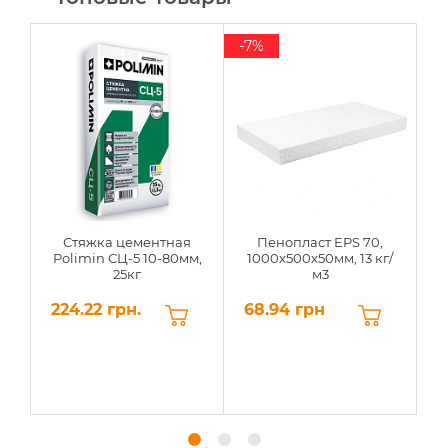
-7%
Стяжка цементная
Пенопласт EPS 70,
Polimin СЦ-5 10-80мм,
1000х500х50мм, 13 кг/
25кг
м3
224.22 грн.
68.94 грн
6