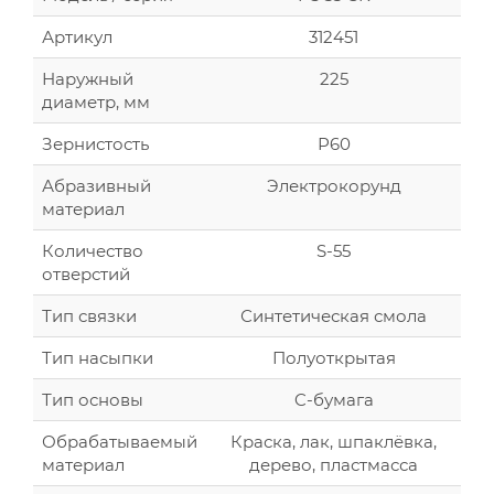
Артикул
312451
Наружный
225
диаметр, мм
Зернистость
Р60
Абразивный
Электрокорунд
материал
Количество
S-55
отверстий
Тип связки
Синтетическая смола
Тип насыпки
Полуоткрытая
Тип основы
C-бумага
Обрабатываемый
Краска, лак, шпаклёвка,
материал
дерево, пластмасса