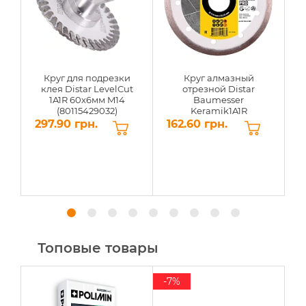
Круг для подрезки
Круг алмазный
клея Distar LevelCut
отрезной Distar
1A1R 60x6мм M14
Baumesser
(80115429032)
Keramik1A1R
115x1,4x8x22,23мм
297.90 грн.
162.60 грн.
5
(91315095009)
Топовые товары
-7%