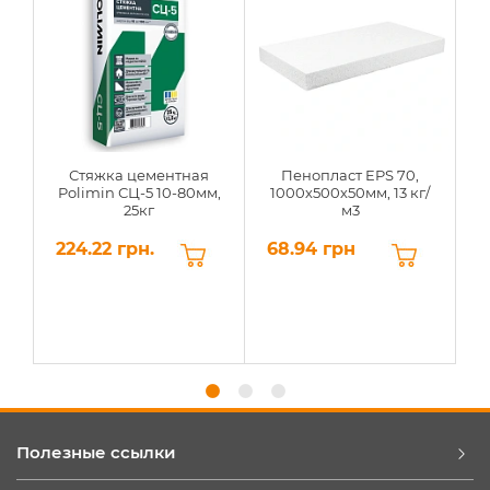
Стяжка цементная
Пенопласт EPS 70,
Polimin СЦ-5 10-80мм,
1000х500х50мм, 13 кг/
25кг
м3
224.22 грн.
68.94 грн
6
Полезные ссылки