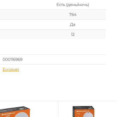
Есть (день/ночь)
764
Да
12
000116969
Evrosvet