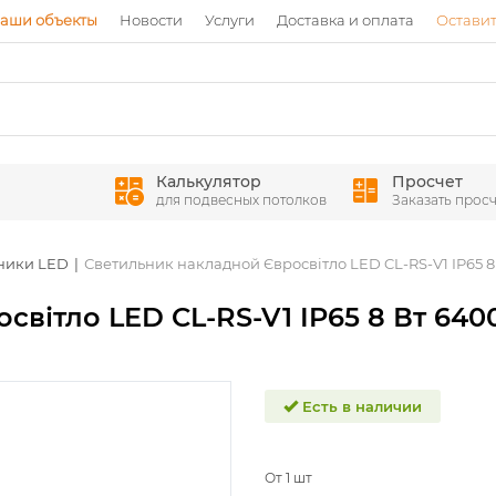
аши объекты
Новости
Услуги
Доставка и оплата
Оставит
Калькулятор
Просчет
для подвесных потолков
Заказать просч
ники LED
Светильник накладной Євросвітло LED CL-RS-V1 IP65 8 
вітло LED CL-RS-V1 IP65 8 Вт 6400
Есть в наличии
От 1 шт