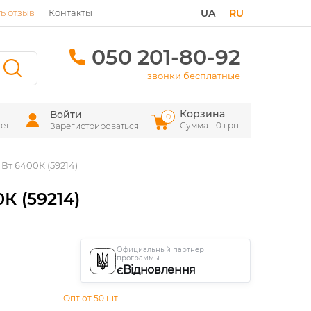
ь отзыв
Контакты
UA
RU
050 201-80-92
звонки бесплатные
Корзина
Войти
0
ет
Сумма - 0 грн
Зарегистрироваться
Вт 6400К (59214)
К (59214)
Официальный партнер
программы
єВідновлення
Опт от 50 шт