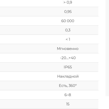
> 0,9
0,95
60 000
0,3
< 1
Мгновенно
-20…+40
IP65
Накладной
Есть, 360°
6–8
15