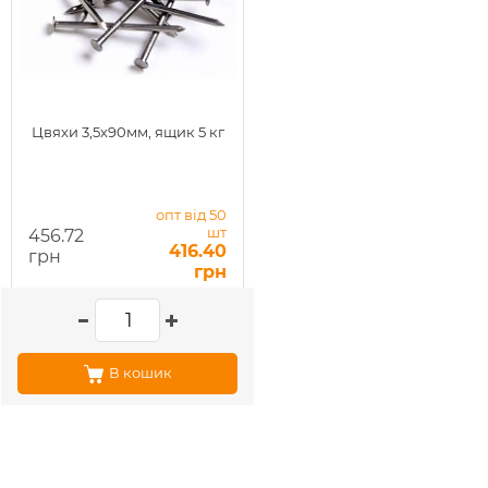
Цвяхи 3,5х90мм, ящик 5 кг
опт від 50
шт
456.72
416.40
грн
грн
В кошик