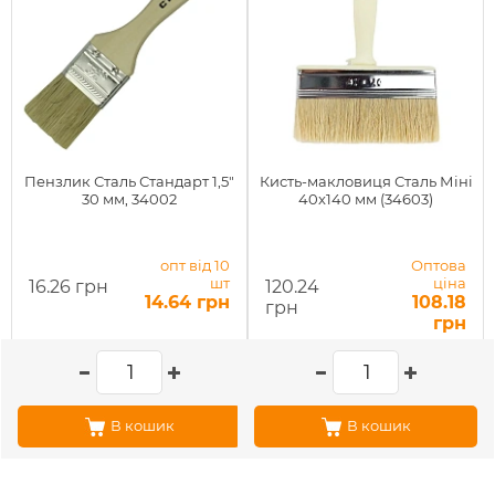
Пензлик Сталь Стандарт 1,5"
Кисть-макловиця Сталь Міні
30 мм, 34002
40x140 мм (34603)
опт від 10
Оптова
шт
ціна
16.26 грн
120.24
14.64 грн
108.18
грн
грн
В кошик
В кошик