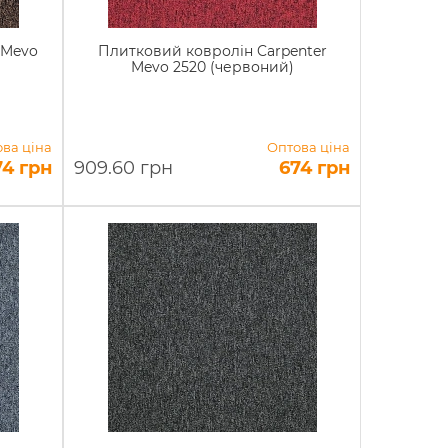
 Mevo
Плитковий ковролін Carpenter
Mevo 2520 (червоний)
ва ціна
Оптова ціна
74 грн
909.60 грн
674 грн