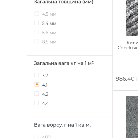
Загальна товщина (мм)
4.5 мм
5.4 мм
5.6 мм
8.5 мм
Кили
Conclusio
Загальна вага кг на 1 м²
3.7
986.40 
4.1
4.2
4.4
Вага ворсу, г на 1 кв.м.
400