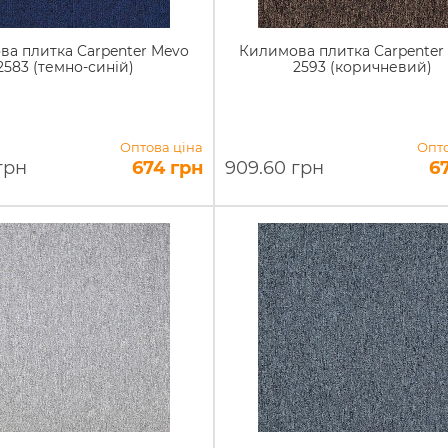
а плитка Carpenter Mevo
Килимова плитка Carpenter
2583 (темно-синій)
2593 (коричневий)
Оптова ціна
Опто
грн
674 грн
909.60 грн
6