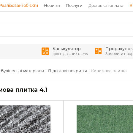
Реалізовані об'єкти
Новини
Послуги
Доставка і оплата
В
Калькулятор
Прорахунок
для підвісних стель
Замовити про
Будівельні матеріали
Підлогові покриття
Килимова плитка
ова плитка 4.1