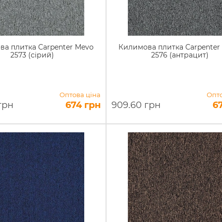
а плитка Carpenter Mevo
Килимова плитка Carpenter
2573 (сірий)
2576 (антрацит)
Оптова ціна
Опто
грн
674 грн
909.60 грн
6