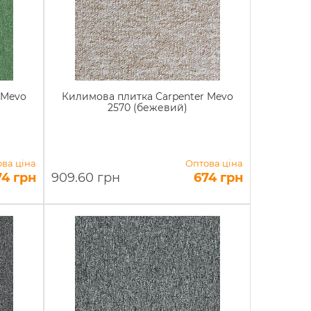
 Mevo
Килимова плитка Carpenter Mevo
2570 (бежевий)
ва ціна
Оптова ціна
74 грн
909.60 грн
674 грн