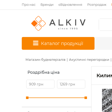
Про нас
Бренди
єВідновлення
Розпродаж
*
Каталог продукції
Магазин будматеріалів
Акустичні перегородки
Роздрібна ціна
Килим