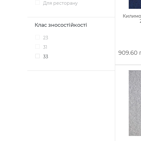
Для ресторану
Килимов
Клас зносостійкості
23
31
909.60 
33