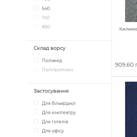
540
740
890
Килимов
Склад ворсу
Поліамід
909.60 
Поліпропілен
Застосування
Для більярдної
Для кінотеатру
Для готелів
Для офісу