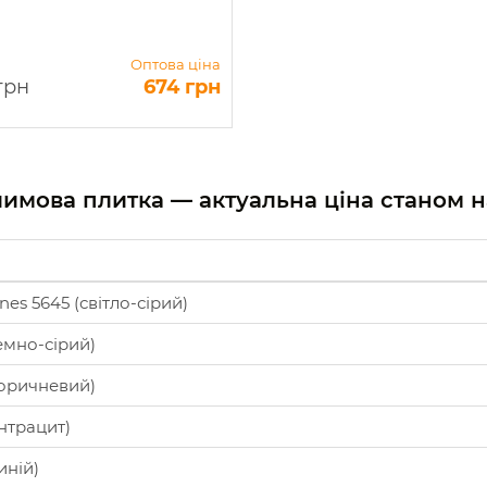
Оптова ціна
грн
674 грн
илимова плитка — актуальна ціна станом 
es 5645 (світло-сірий)
емно-сірий)
коричневий)
нтрацит)
иній)