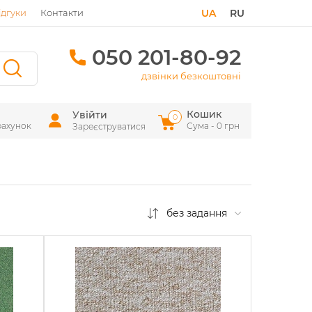
ідгуки
Контакти
UA
RU
050 201-80-92
дзвінки безкоштовні
Кошик
Увійти
0
рахунок
Сума - 0 грн
Зареєструватися
без задання