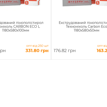
дований пінополістирол
Екструдований пінополіст
оніколь CARBON ECO L
Техноніколь Carbon Ec
1180х580х100мм
1180х580х50мм
опт від 250 шт
опт ві
грн
331.80 грн
176.82 грн
163.