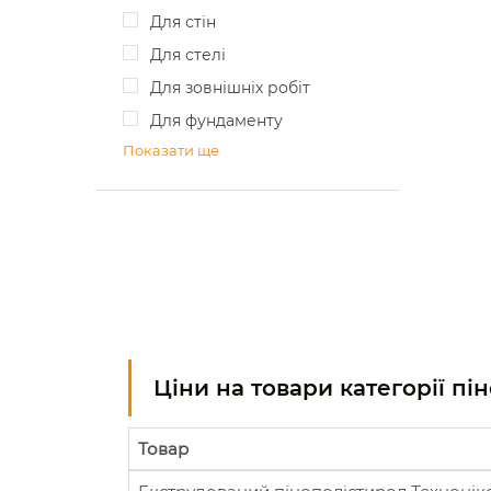
для стін
для стелі
для зовнішніх робіт
для фундаменту
Показати ще
Ціни на товари категорії пі
Товар