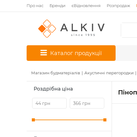
Про нас
Бренди
єВідновлення
Розпродаж
*
Каталог продукції
Магазин будматеріалів
Акустичні перегородки
Роздрібна ціна
Піноп