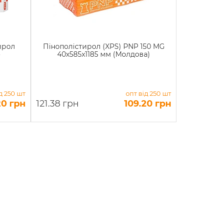
ирол
Пінополістирол (XPS) PNP 150 MG
o
40х585х1185 мм (Молдова)
д 250 шт
опт від 250 шт
20 грн
121.38 грн
109.20 грн