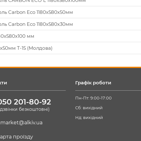
коль CARBON ECO L 1180х580х100мм
оль Carbon Eco 1180х580х50мм
оль Carbon Eco 1180х580х30мм
80х580х100 мм
5x50мм Т-15 (Молдова)
кти
Графік роботи
Пн-Пт: 9:00-17:00
050 201-80-92
Сб: вихідний
(дзвінки безкоштовні)
Нд: вихідний
market@alkiv.ua
арта проїзду