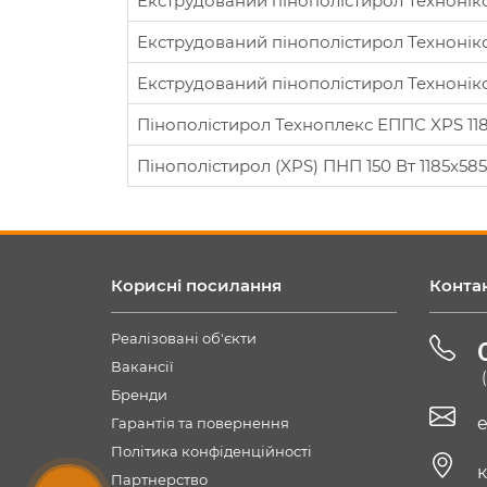
Екструдований пінополістирол Техноні
Екструдований пінополістирол Технонік
Екструдований пінополістирол Технонік
Пінополістирол Техноплекс ЕППС XPS 11
Пінополістирол (XPS) ПНП 150 Вт 1185x58
Корисні посилання
Конта
Реалізовані об'єкти
Вакансії
Бренди
e
Гарантія та повернення
Політика конфіденційності
к
Партнерство