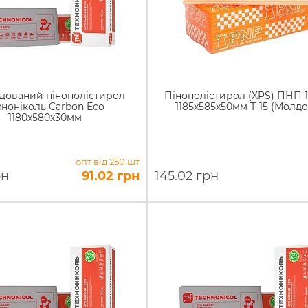
дований пінополістирол
Пінополістирол (XPS) ПНП 1
хноніколь Carbon Eco
1185x585x50мм Т-15 (Молдо
1180х580х30мм
опт від 250 шт
рн
91.02 грн
145.02 грн