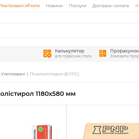
Реалізовані об'єкти
Новини
Послуги
Доставка і оплата
В
Калькулятор
Прорахунок
для підвісних стель
Замовити про
Утеплювачі
Пінополістирол (ЕППС)
олістирол 1180x580 мм