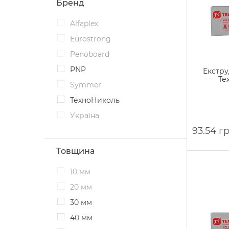
Бренд
Alfaplex
Eurostrong
Penoboard
PNP
Екстру
Те
Symmer
ТехноНиколь
Україна
93.54 г
Товщина
10 мм
20 мм
30 мм
40 мм