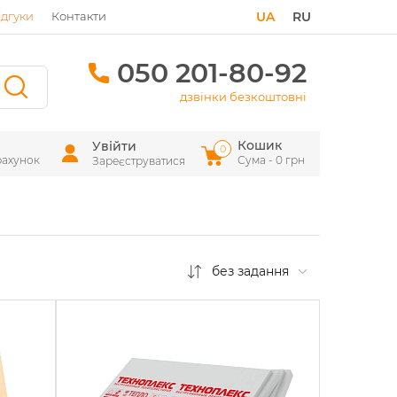
ідгуки
Контакти
UA
RU
050 201-80-92
дзвінки безкоштовні
Кошик
Увійти
0
рахунок
Сума - 0 грн
Зареєструватися
без задання