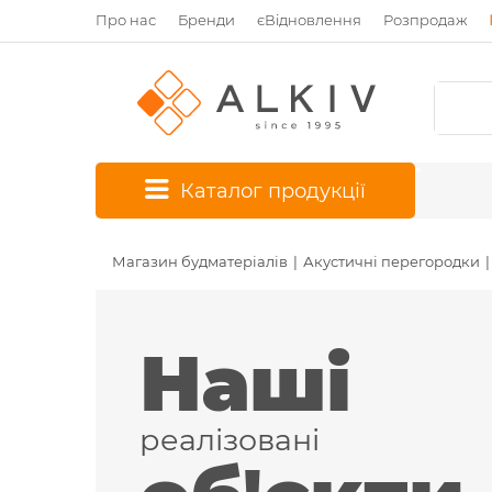
Про нас
Бренди
єВідновлення
Розпродаж
*
Каталог продукції
Магазин будматеріалів
Акустичні перегородки
Наші
реалізовані