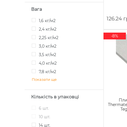
Вага
126.24 
1,6 кг/м2
2,4 кг/м2
-8%
2,25 кг/м2
3,0 кг/м2
3,5 кг/м2
4,0 кг/м2
7,8 кг/м2
Показати ще
Кількість в упаковці
Пли
Thermate
6 шт.
Te
10 шт.
14 шт.