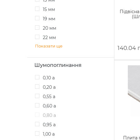
13 мм
15 мм
Підвісна
(Шл
19 мм
20 мм
22 мм
Показати ще
140.04 
Шумопоглинання
0,10 a
0,20 а
0,55 a
0,60 а
0,80 a
0,95 а
1,00 а
Плита п