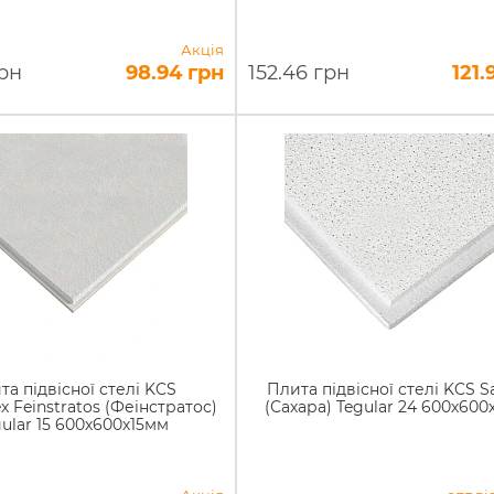
Акція
грн
98.94 грн
152.46 грн
121.
та підвісної стелі KCS
Плита підвісної стелі KCS S
x Feinstratos (Феінстратос)
(Сахара) Tegular 24 600х600
gular 15 600х600х15мм