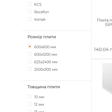
KCS
Rockfon
Китай
Плита пі
(Шл
Розмір плити
600х600 мм
140.04 
600х1200 мм
625x2400 мм
2500х300 мм
Товщина плити
10 мм
12 мм