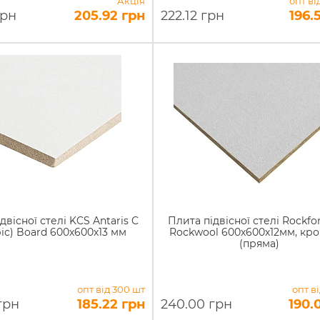
Акція
опт ві
грн
205.92 грн
222.12 грн
196.
двісної стелі KCS Antaris C
Плита підвісної стелі Rockfon
іс) Board 600х600х13 мм
Rockwool 600х600х12мм, кро
(пряма)
опт від 300 шт
опт в
грн
185.22 грн
240.00 грн
190.