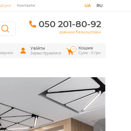
ідгуки
Контакти
UA
RU
050 201-80-92
дзвінки безкоштовні
Кошик
Увійти
0
рахунок
Сума - 0 грн
Зареєструватися