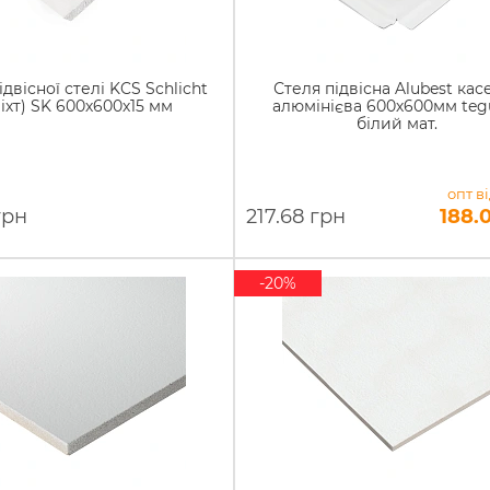
двісної стелі KCS Schlicht
Стеля підвісна Alubest кас
іхт) SK 600х600х15 мм
алюмінієва 600х600мм tegu
білий мат.
опт в
грн
217.68 грн
188.
-20%