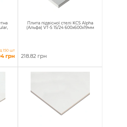
етна
Плита підвісної стелі KCS Alpha
lar,
(Альфа) VT-S 15/24 600х600х19мм
ід 150 шт
04 грн
218.82 грн