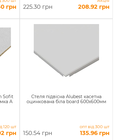
д 300 шт
Акція
50 грн
225.30 грн
208.92 грн
 Sofit
Стеля підвісна Alubest касетна
мка A
оцинкована біла board 600х600мм
ід 120 шт
опт від 300 шт
02 грн
150.54 грн
135.96 грн