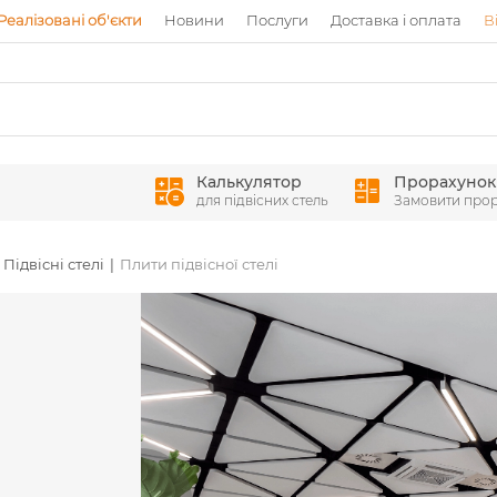
Реалізовані об'єкти
Новини
Послуги
Доставка і оплата
В
Калькулятор
Прорахунок
для підвісних стель
Замовити про
Підвісні стелі
Плити підвісної стелі