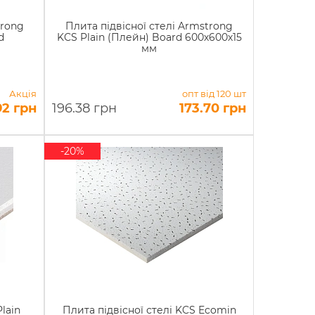
trong
Плита підвісної стелі Armstrong
d
KCS Plain (Плейн) Board 600х600х15
мм
Акція
опт від 120 шт
92 грн
196.38 грн
173.70 грн
-20%
lain
Плита підвісної стелі KCS Ecomin