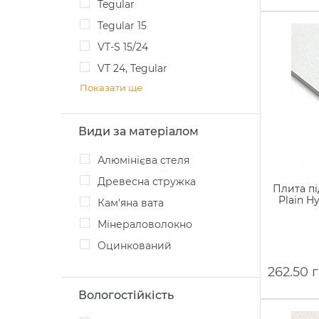
Tegular
Tegular 15
VT-S 15/24
VT 24, Tegular
Показати ще
Види за матеріалом
Алюмінієва стеля
Древесна стружка
Плита пі
Plain H
Кам'яна вата
Мінераловолокно
Оцинкований
262.50 
Вологостійкість