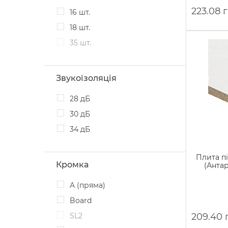
223.08 
16 шт.
18 шт.
35 шт.
Звукоізоляція
28 дБ
30 дБ
34 дБ
Плита пі
Кромка
(Антар
A (пряма)
Board
SL2
209.40 