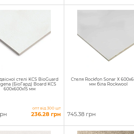
двісної стелі KCS BioGuard
Стеля Rockfon Sonar Х 600х
ygena (БіоГард) Board KCS
мм біла Rockwool
600x600x15 мм
опт від 300 шт
грн
236.28 грн
745.38 грн