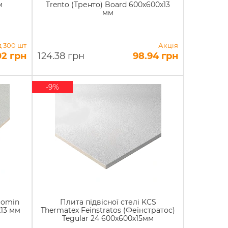
м
Trento (Тренто) Board 600х600х13
мм
д 300 шт
Акція
02 грн
124.38 грн
98.94 грн
-9%
comin
Плита підвісної стелі KCS
х13 мм
Thermatex Feinstratos (Феінстратос)
Tegular 24 600х600х15мм