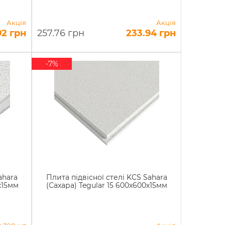
Акція
Акція
92 грн
257.76 грн
233.94 грн
-7%
ahara
Плита підвісної стелі KCS Sahara
х15мм
(Сахара) Tegular 15 600х600х15мм