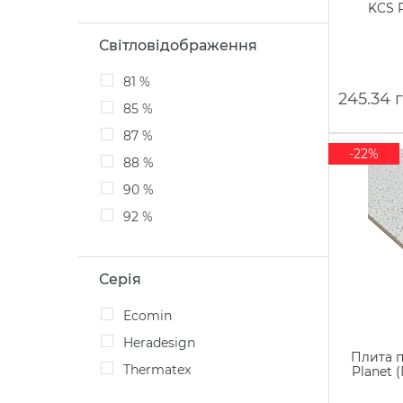
KCS P
Світловідображення
81 %
245.34 
85 %
87 %
-22%
88 %
90 %
92 %
Серія
Ecomin
Heradesign
Плита п
Thermatex
Planet 