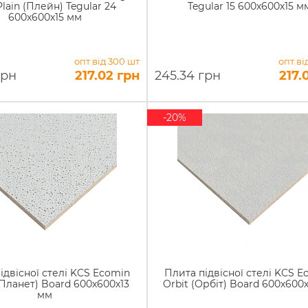
lain (Плейн) Tegular 24
Tegular 15 600х600х15 м
600х600х15 мм
опт від 300 шт
опт ві
грн
217.02 грн
245.34 грн
217.
-20%
ідвісної стелі KCS Ecomin
Плита підвісної стелі KCS E
(Планет) Board 600х600х13
Orbit (Орбіт) Board 600х600
мм