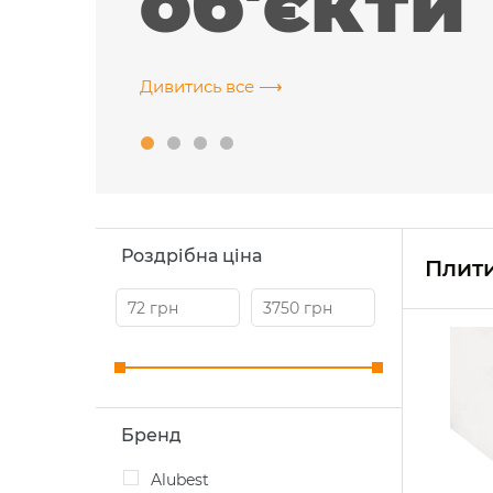
об'єкти
Дивитись все ⟶
rve
 ІТ-компанія, м. Харків
Роздрібна ціна
Плити
Бренд
Alubest