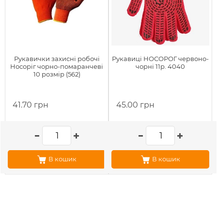
Рукавички захисні робочі
Рукавиці НОСОРОГ червоно-
Носоріг чорно-помаранчеві
чорні 11р. 4040
10 розмір (562)
41.70 грн
45.00 грн
В кошик
В кошик