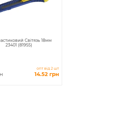
ластиковий Світязь 18мм
23401 (81955)
опт від 2 шт
рн
14.52 грн