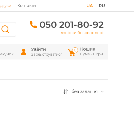
ідгуки
Контакти
UA
RU
050 201-80-92
дзвінки безкоштовні
Кошик
Увійти
0
рахунок
Сума - 0 грн
Зареєструватися
без задання