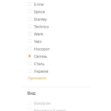
S-line
Spitce
Stanley
Technics
Werk
Yato
Носорог
Світязь
Сталь
Україна
Приховати
Вид
Бокорізи
Наждачний папір