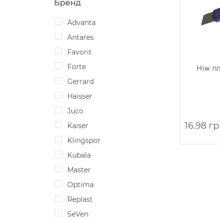
Бренд
Advanta
Antares
Favorit
Forte
Ніж п
Gerrard
Haisser
Juco
16.98 г
Kaiser
Klingspor
Kubala
Master
Optima
Replast
seVen