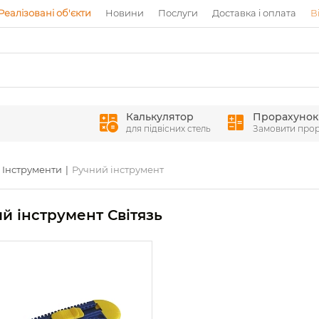
Реалізовані об'єкти
Новини
Послуги
Доставка і оплата
В
Калькулятор
Прорахунок
для підвісних стель
Замовити про
Інструменти
Ручний інструмент
й інструмент Світязь