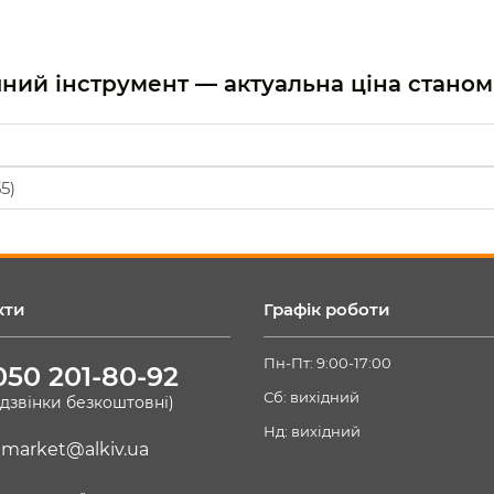
учний інструмент — актуальна ціна стано
5)
кти
Графік роботи
Пн-Пт: 9:00-17:00
050 201-80-92
Сб: вихідний
(дзвінки безкоштовні)
Нд: вихідний
market@alkiv.ua