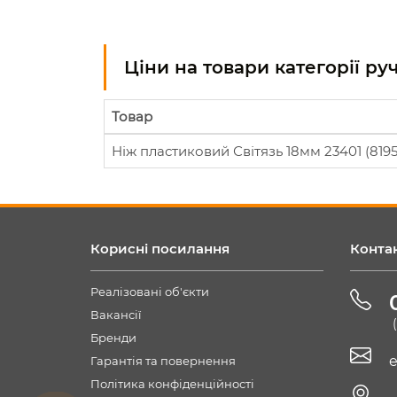
Ціни на товари категорії р
Товар
Ніж пластиковий Світязь 18мм 23401 (8195
Корисні посилання
Конта
Реалізовані об'єкти
Вакансії
Бренди
e
Гарантія та повернення
Політика конфіденційності