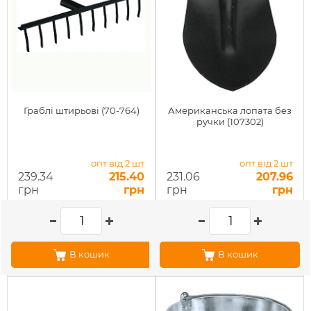
Граблі штирьові (70-764)
Американська лопата без
ручки (107302)
опт від 2 шт
опт від 2 шт
239.34
215.40
231.06
207.96
грн
грн
грн
грн
В кошик
В кошик