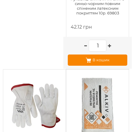
синьо-чорним повним
спіненим латексним
покриттям 10р. 69803
42.12 грн
В кошик