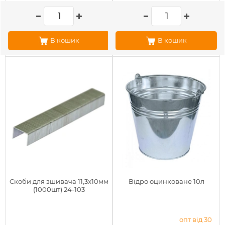
В кошик
В кошик
Скоби для зшивача 11,3х10мм
Відро оцинковане 10л
(1000шт) 24-103
опт від 30