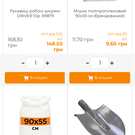
Рукавиці робочі шкіряні
Мішок поліпропіленовий
DRIVER 10р. 69879
90х55 см (брендований)
опт від 100
опт від 30
шт
шт
168.30
11.70 грн
148.50
9.60 грн
грн
грн
В кошик
В кошик