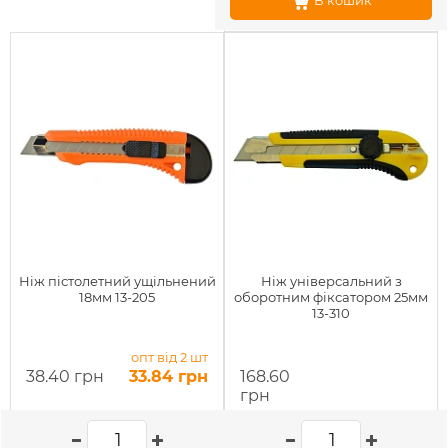
В кошик
Ніж пістолетний ущільнений
Ніж універсальний з
18мм 13-205
оборотним фіксатором 25мм
13-310
опт від 2 шт
38.40 грн
33.84 грн
168.60
грн