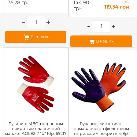
шт
35.28 грн
144.90
119.34 грн
грн
В кошик
В кошик
Рукавиці МБС з червоним
Рукавиці синтетичні
покриттям еластичний
помаранчеві з фіолетовим
манжет АОL9217 "б" 10р. 69217
нітриловим покриттям 9р.