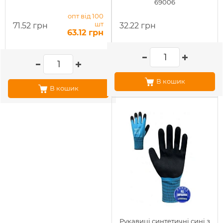
69006
опт від 100
шт
71.52 грн
32.22 грн
63.12 грн
В кошик
В кошик
Рукавиці синтетичні сині з