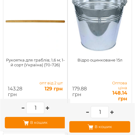
Рукоятка для граблів; 1,6 м; 1-
Відро оцинковане 15л
й сорт (Україна) (70-726)
опт від 2 шт
Оптова
ціна
143.28
129 грн
179.88
148.14
грн
грн
грн
В кошик
В кошик