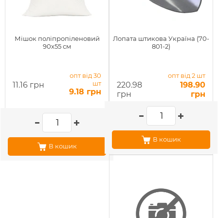
Мішок поліпропіленовий
Лопата штикова Україна (70-
90х55 см
801-2)
опт від 30
опт від 2 шт
шт
11.16 грн
220.98
198.90
9.18 грн
грн
грн
В кошик
В кошик