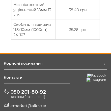
Ніж пістолетний
ущільнений 18мм 13-
38.40 грн
205
Скоби для зшивача
11,3х10мм (1000шт)
35.28 грн
24-103
Корисні посилання
Контакти
050 201-80-92
(дзвінки безкоштовні)
emarket@alkiv.ua