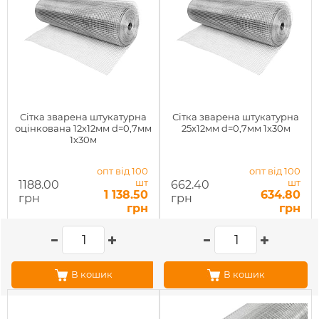
Сітка зварена штукатурна
Сітка зварена штукатурна
оцінкована 12х12мм d=0,7мм
25х12мм d=0,7мм 1х30м
1х30м
опт від 100
опт від 100
шт
шт
1188.00
662.40
1 138.50
634.80
грн
грн
грн
грн
В кошик
В кошик