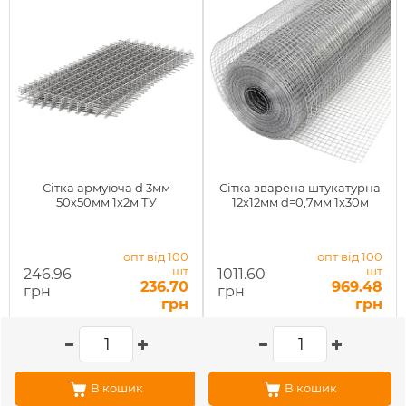
Сітка армуюча d 3мм
Сітка зварена штукатурна
50х50мм 1х2м ТУ
12х12мм d=0,7мм 1х30м
опт від 100
опт від 100
шт
шт
246.96
1011.60
236.70
969.48
грн
грн
грн
грн
В кошик
В кошик