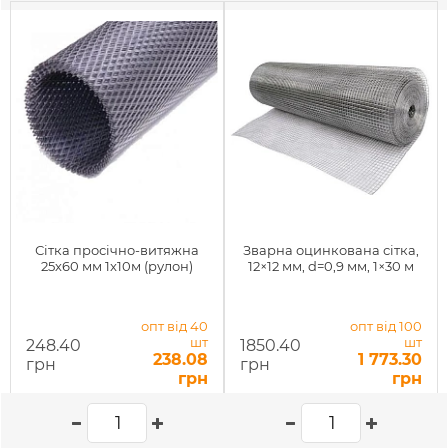
Сітка просічно-витяжна
Зварна оцинкована сітка,
25х60 мм 1x10м (рулон)
12×12 мм, d=0,9 мм, 1×30 м
опт від 40
опт від 100
шт
шт
248.40
1850.40
238.08
1 773.30
грн
грн
грн
грн