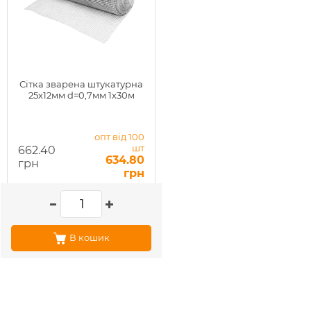
Сітка зварена штукатурна
25х12мм d=0,7мм 1х30м
опт від 100
шт
662.40
634.80
грн
грн
В кошик