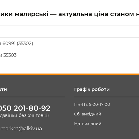
алики малярські — актуальна ціна станом 
 60991 (35302)
м 35303
кти
Графік роботи
Пн-Пт: 9:00-17:00
050 201-80-92
Сб: вихідний
(дзвінки безкоштовні)
Нд: вихідний
market@alkiv.ua