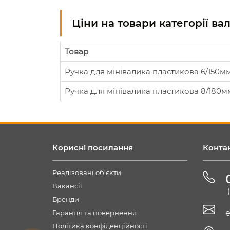
Ціни на товари категорії в
Товар
Ручка для мінівалика пластикова 6/150мм
Ручка для мінівалика пластикова 8/180м
Корисні посилання
Конта
Реалізовані об'єкти
Вакансії
Бренди
e
Гарантія та повернення
Політика конфіденційності