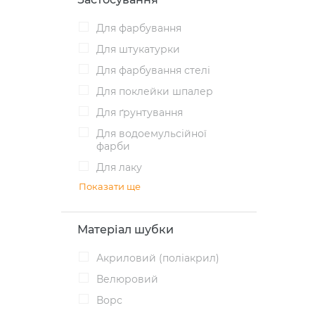
для фарбування
для штукатурки
для фарбування стелі
для поклейки шпалер
для ґрунтування
для водоемульсійної
фарби
для лаку
Показати ще
Матеріал шубки
акриловий (поліакрил)
велюровий
ворс