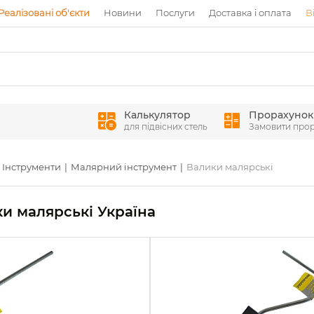
Реалізовані об'єкти
Новини
Послуги
Доставка і оплата
В
Калькулятор
Прорахунок
для підвісних стель
Замовити про
Інструменти
Малярний інструмент
Валики малярські
и малярські Україна