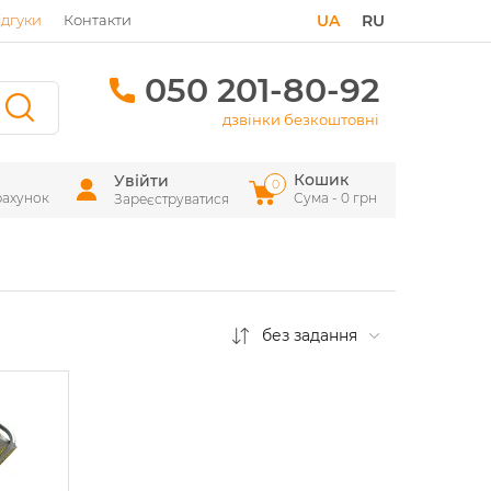
ідгуки
Контакти
UA
RU
050 201-80-92
дзвінки безкоштовні
Кошик
Увійти
0
рахунок
Сума - 0 грн
Зареєструватися
без задання