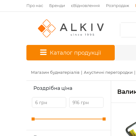
Про нас
Бренди
єВідновлення
Розпродаж
*
Каталог продукції
Магазин будматеріалів
Акустичні перегородки
Роздрібна ціна
Валик