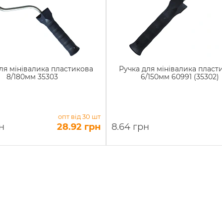
ля мінівалика пластикова
Ручка для мінівалика пласт
8/180мм 35303
6/150мм 60991 (35302)
опт від 30 шт
н
28.92 грн
8.64 грн