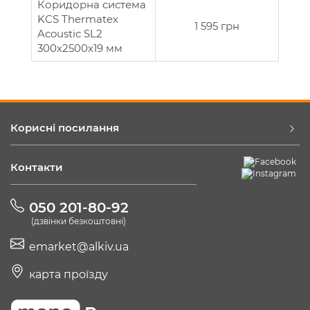
Коридорна система
KCS Thermatex
1 595 грн
Acoustic SL2
300x2500х19 мм
Корисні посилання
Контакти
050 201-80-92
(дзвінки безкоштовні)
emarket@alkiv.ua
карта проїзду