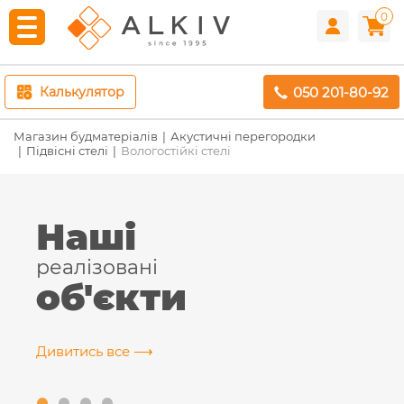
0
050 201-80-92
Калькулятор
Магазин будматеріалів
Акустичні перегородки
Підвісні стелі
Вологостійкі стелі
Наші
реалізовані
об'єкти
Дивитись все ⟶