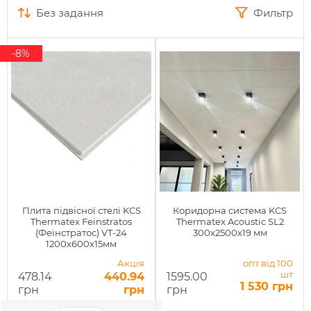
без задання
Фильтр
-8%
Плита підвісної стелі KCS
Коридорна система KCS
Thermatex Feinstratos
Thermatex Acoustic SL2
(Феінстратос) VT-24
300x2500х19 мм
1200х600х15мм
Акція
опт від 100
шт
478.14
440.94
1595.00
1 530 грн
грн
грн
грн