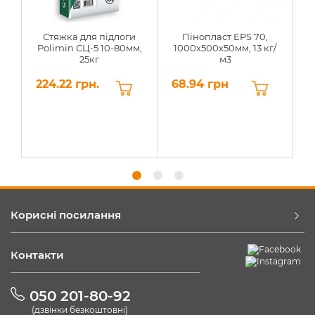
Стяжка для підлоги
Пінопласт EPS 70,
Polimin СЦ-5 10-80мм,
1000х500х50мм, 13 кг/
25кг
м3
224.22 грн.
68.94 грн
6
Корисні посилання
Контакти
050 201-80-92
(дзвінки безкоштовні)