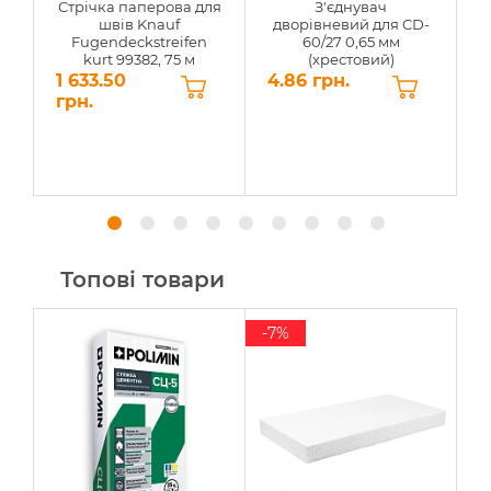
Стрічка паперова для
З'єднувач
швів Knauf
дворівневий для CD-
K
Fugendeckstreifen
60/27 0,65 мм
kurt 99382, 75 м
(хрестовий)
1 633.50
4.86 грн.
1
грн.
Топові товари
-7%