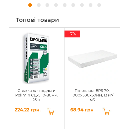
Топові товари
-7%
Стяжка для підлоги
Пінопласт EPS 70,
Polimin СЦ-5 10-80мм,
1000х500х50мм, 13 кг/
25кг
м3
224.22 грн.
68.94 грн
6