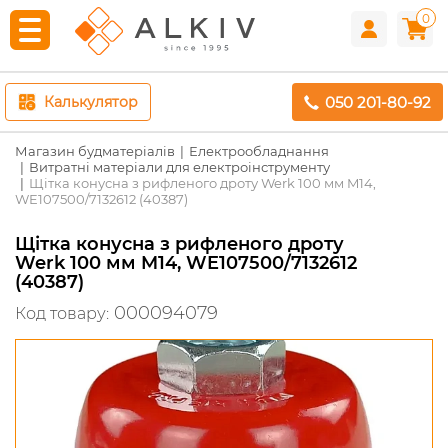
0
050 201-80-92
Калькулятор
Магазин будматеріалів
Електрообладнання
Витратні матеріали для електроінструменту
Щітка конусна з рифленого дроту Werk 100 мм M14,
WE107500/7132612 (40387)
Щітка конусна з рифленого дроту
Werk 100 мм M14, WE107500/7132612
(40387)
000094079
Код товару: