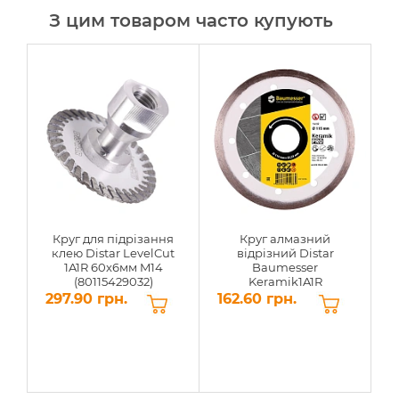
З цим товаром часто купують
Круг для підрізання
Круг алмазний
клею Distar LevelCut
відрізний Distar
1A1R 60x6мм M14
Baumesser
(80115429032)
Keramik1A1R
115x1,4x8x22,23мм
297.90 грн.
162.60 грн.
5
(91315095009)