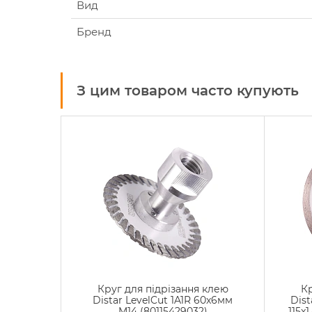
Вид
Бренд
З цим товаром часто купують
Круг для підрізання клею
К
Distar LevelCut 1A1R 60x6мм
Dist
M14 (80115429032)
115x