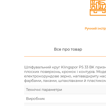
Ручний інст
Все про товар
Шліфувальний круг Klingspor PS 33 BK приз
плоских поверхонь, кромок і контурів. Моде
електрокорундове зерно, напіввідкриту нас
фарбами, лаками, шпаклівками й пластиком
Технічні параметри
Виробник