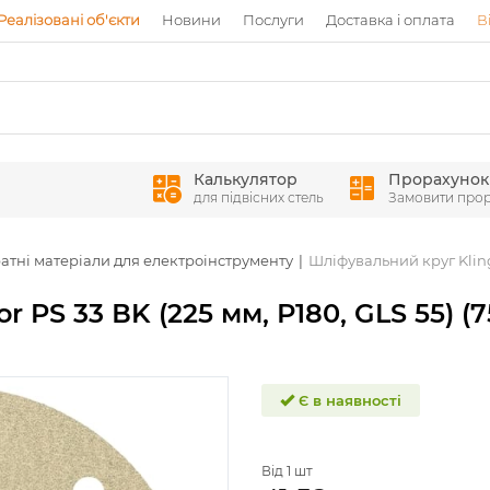
Реалізовані об'єкти
Новини
Послуги
Доставка і оплата
В
Калькулятор
Прорахунок
для підвісних стель
Замовити про
атні матеріали для електроінструменту
Шліфувальний круг Klings
 PS 33 ВK (225 мм, Р180, GLS 55) (
Є в наявності
Від 1 шт