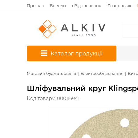
Про нас
Бренди
єВідновлення
Розпродаж
*
Каталог продукції
Магазин будматеріалів
Електрообладнання
Витр
Шліфувальний круг Klingspor
Код товару:
000116941