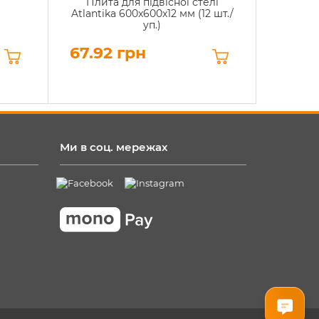
Плита для підвісної стелі
Atlantika 600x600x12 мм (12 шт./
уп.)
67.92 грн
Ми в соц. мережах