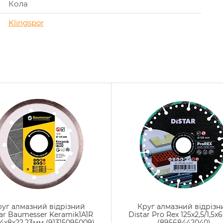
Кола
Klingspor
руг алмазний відрізний
Круг алмазний відрізн
ar Baumesser Keramik1A1R
Distar Pro Rex 125x2,5/1,5x6
1,4x8x22,23мм (91315095009)
(89568442040)