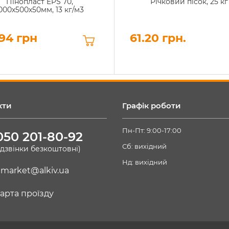
Пінопласт EPS 70,
Річковий пісок, 25 кг
000х500х50мм, 13 кг/м3
94 грн
61.20 грн.
кти
Графік роботи
Пн-Пт: 9:00-17:00
050 201-80-92
Сб: вихідний
(дзвінки безкоштовні)
Нд: вихідний
market@alkiv.ua
арта проїзду