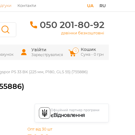
ідгуки
Контакти
UA
RU
050 201-80-92
дзвінки безкоштовні
Кошик
Увійти
0
рахунок
Сума - 0 грн
Зареєструватися
por PS 33 ВK (225 мм, Р180, GLS 55) (755886)
755886)
Офіційний партнер програми
єВідновлення
Опт від 30 шт