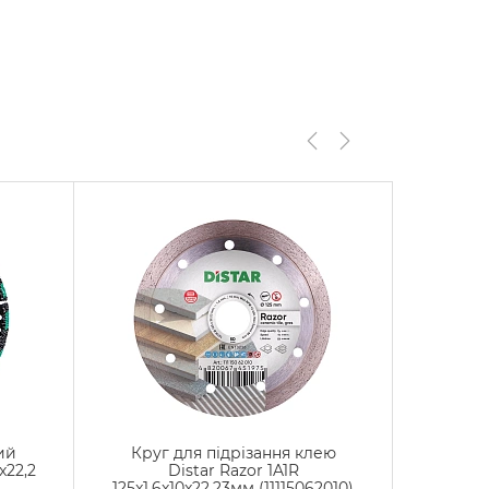
ий
Круг для підрізання клею
Фреза
x22,2
Distar Razor 1A1R
Tre
125x1,6x10x22,23мм (11115062010)