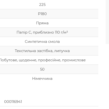
225
P180
Пряма
Папір C, приблизно 110 г/м²
Синтетична смола
Текстильна застібка, липучка
Побутове, щоденне, професійне, промислове
50
Німеччина
000116941