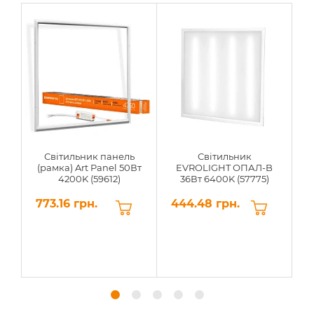
Світильник панель
Світильник
(рамка) Art Panel 50Вт
EVROLIGHT ОПАЛ-B
4200K (59612)
36Вт 6400K (57775)
773.16 грн.
444.48 грн.
6