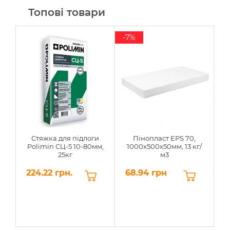
Топові товари
-7%
Стяжка для підлоги
Пінопласт EPS 70,
Polimin СЦ-5 10-80мм,
1000х500х50мм, 13 кг/
25кг
м3
224.22 грн.
68.94 грн
6