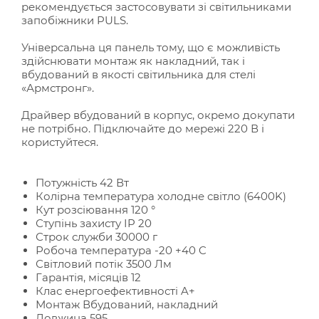
рекомендується застосовувати зі світильниками
запобіжники PULS.
Універсальна ця панель тому, що є можливість
здійснювати монтаж як накладний, так і
вбудований в якості світильника для стелі
«Армстронг».
Драйвер вбудований в корпус, окремо докупати
не потрібно. Підключайте до мережі 220 В і
користуйтеся.
Потужність 42 Вт
Колірна температура холодне світло (6400K)
Кут розсіювання 120 °
Ступінь захисту IP 20
Строк служби 30000 г
Робоча температура -20 +40 C
Світловий потік 3500 Лм
Гарантія, місяців 12
Клас енергоефективності A+
Монтаж Вбудований, накладний
Довжина 595