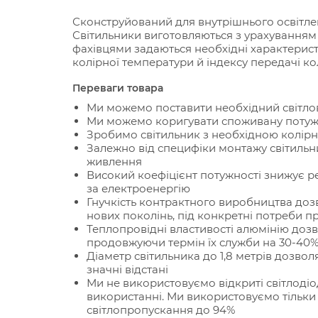
Сконструйований для внутрішнього освітленн
Світильники виготовляються з урахуванням
фахівцями задаються необхідні характерист
колірної температури й індексу передачі ко
Переваги товара
Ми можемо поставити необхідний світлов
Ми можемо коригувати споживану потужн
Зробимо світильник з необхідною колі
Залежно від специфіки монтажу світиль
живлення
Високий коефіцієнт потужності знижує р
за електроенергію
Гнучкість контрактного виробництва доз
нових поколінь, під конкретні потреби п
Теплопровідні властивості алюмінію дозв
продовжуючи термін їх служби на 30-40
Діаметр світильника до 1,8 метрів дозво
значні відстані
Ми не використовуємо відкриті світлоді
використанні. Ми використовуємо тільки 
світлопропускання до 94%