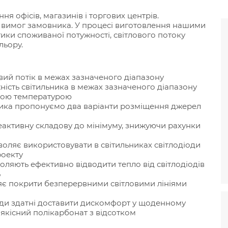
я офісів, магазинів і торгових центрів.
 вимог замовника. У процесі виготовлення нашими
ики споживаної потужності, світлового потоку
льору.
ий потік в межах зазначеного діапазону
ість світильника в межах зазначеного діапазону
рною температурою
ника пропонуємо два варіанти розміщення джерел
еактивну складову до мінімуму, знижуючи рахунки
воляє використовувати в світильниках світлодіоди
роекту
оляють ефективно відводити тепло від світлодіодів
%
ляє покрити безперервними світловими лініями
оди здатні доставити дискомфорт у щоденному
якісний полікарбонат з відсотком