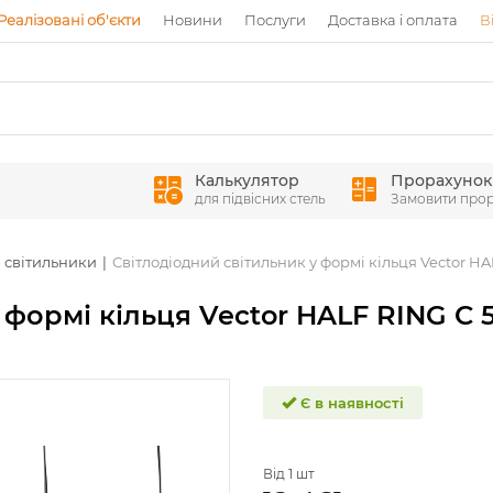
Реалізовані об'єкти
Новини
Послуги
Доставка і оплата
В
Калькулятор
Прорахунок
для підвісних стель
Замовити про
D світильники
Світлодіодний світильник у формі кільця Vector H
 формі кільця Vector HALF RING C 
Є в наявності
Від 1 шт