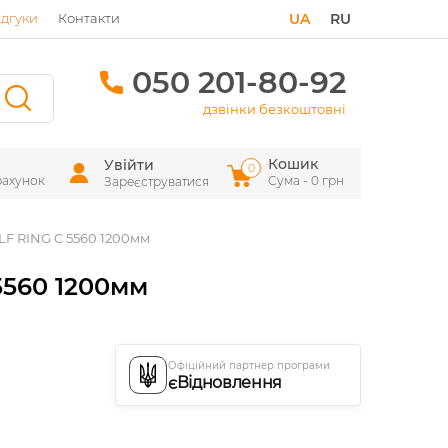
ідгуки
Контакти
UA
RU
050 201-80-92
дзвінки безкоштовні
Кошик
Увійти
0
рахунок
Сума - 0 грн
Зареєструватися
ALF RING C 5560 1200мм
5560 1200мм
Офіційний партнер програми
єВідновлення