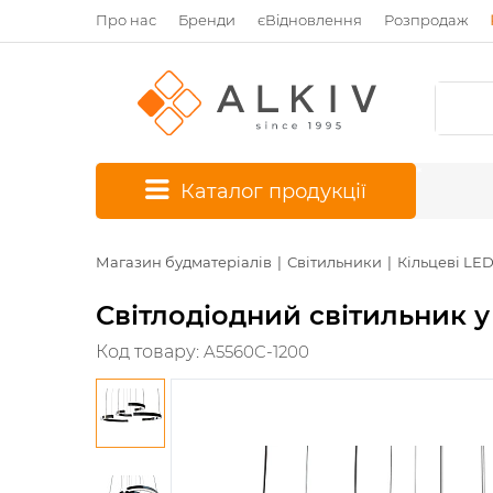
Про нас
Бренди
єВідновлення
Розпродаж
*
Каталог продукції
Магазин будматеріалів
Світильники
Кільцеві LE
Світлодіодний світильник у
Код товару:
A5560C-1200