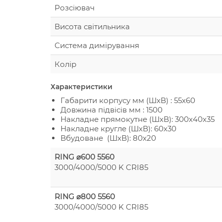
Розсіювач
Висота світильника
Система димірування
Колір
Характеристики
Габарити корпусу мм (ШхВ) : 55х60
Довжина підвісів мм : 1500
Накладне прямокутне (ШхВ): 300х40х35
Накладне кругле (ШхВ): 60х30
Вбудоване (ШхВ): 80х20
RING ⌀600 5560
3000/4000/5000 K CRI85
RING ⌀800 5560
3000/4000/5000 K CRI85