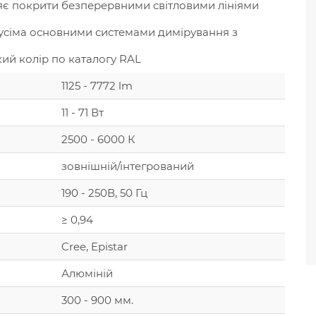
яє покрити безперервними світловими лініями
усіма основними системами димірування з
ий колір по каталогу RAL
1125 - 7772 lm
11 - 71 Вт
2500 - 6000 К
зовнішній/інтегрований
190 - 250В, 50 Гц
≥ 0,94
Cree, Epistar
Алюміній
300 - 900 мм.