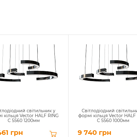
тлодіодний світильник у
Світлодіодний світильн
і кільця Vector HALF RING
формі кільця Vector HALF
C 5560 1200мм
C 5560 1000мм
461 грн
9 740 грн