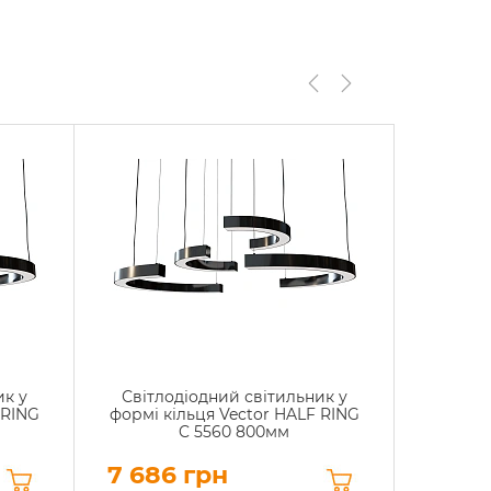
ик у
Світлодіодний світильник у
Світл
 RING
формі кільця Vector HALF RING
формі к
C 5560 800мм
7 686 грн
5 914