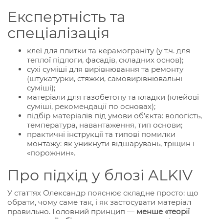
Експертність та
спеціалізація
клеї для плитки та керамограніту (у т.ч. для
теплої підлоги, фасадів, складних основ);
сухі суміші для вирівнювання та ремонту
(штукатурки, стяжки, самовирівнювальні
суміші);
матеріали для газобетону та кладки (клейові
суміші, рекомендації по основах);
підбір матеріалів під умови об’єкта: вологість,
температура, навантаження, тип основи;
практичні інструкції та типові помилки
монтажу: як уникнути відшарувань, тріщин і
«порожнин».
Про підхід у блозі ALKIV
У статтях Олександр пояснює складне просто: що
обрати, чому саме так, і як застосувати матеріал
правильно. Головний принцип —
менше «теорії