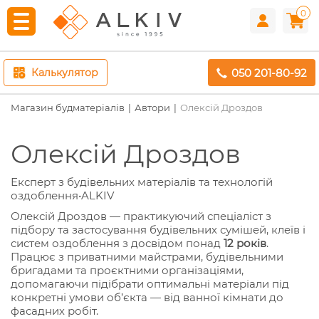
0
050 201-80-92
Калькулятор
Магазин будматеріалів
Автори
Олексій Дроздов
Олексій Дроздов
Експерт з будівельних матеріалів та технологій
оздоблення
•
ALKIV
Олексій Дроздов — практикуючий спеціаліст з
підбору та застосування будівельних сумішей, клеїв і
систем оздоблення з досвідом понад
12 років
.
Працює з приватними майстрами, будівельними
бригадами та проєктними організаціями,
допомагаючи підібрати оптимальні матеріали під
конкретні умови об’єкта — від ванної кімнати до
фасадних робіт.