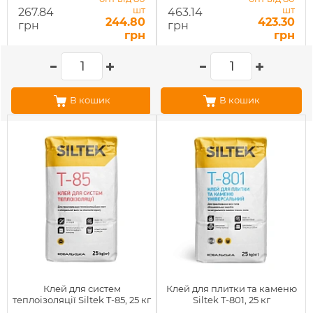
шт
шт
267.84
463.14
244.80
423.30
грн
грн
грн
грн
В кошик
В кошик
Клей для систем
Клей для плитки та каменю
теплоізоляції Siltek T-85, 25 кг
Siltek T-801, 25 кг