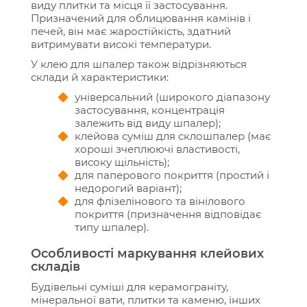
виду плитки та місця її застосування.
Призначений для облицювання камінів і
печей, він має жаростійкість, здатний
витримувати високі температури.
У клею для шпалер також відрізняються
склади й характеристики:
універсальний (широкого діапазону
застосування, концентрація
залежить від виду шпалер);
клейова суміш для склошпалер (має
хороші зчеплюючі властивості,
високу щільність);
для паперового покриття (простий і
недорогий варіант);
для флізелінового та вінілового
покриття (призначення відповідає
типу шпалер).
Особливості маркування клейових
складів
Будівельні суміші для керамограніту,
мінеральної вати, плитки та каменю, інших