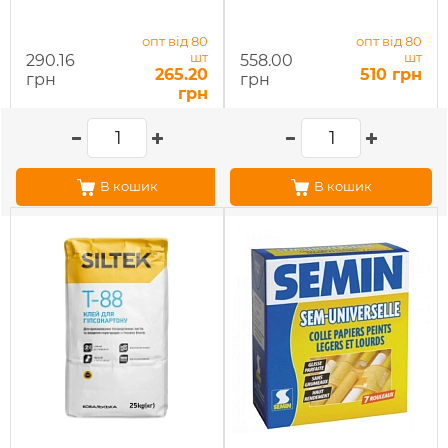
опт від 80
опт від 80
шт
шт
290.16
558.00
265.20
510 грн
грн
грн
грн
В кошик
В кошик