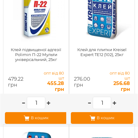
Клей підвищеної адгезії
Клей для плитки Kreisel
Polimin П-22 Мульти
Expert TЕ12 (102), 25кг
універсальний, 25кг
опт від 80
опт від 80
шт
шт
479.22
276.00
455.28
256.68
грн
грн
грн
грн
В кошик
В кошик