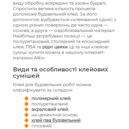
виду обробку всередині та ззовні будівлі.
Спростити велика кількість процесів
допоможе будівельний клей. За його
допомогою відбувається склеювання однієї з
одною різних поверхонь, де часто одна —
основа, а друга — оздоблювальний матеріал.
Найбільш затребувані позиції — це
поліуретановий, столярний та епоксидний
клей, ПВА та
рідкі цвяхи
. Ці та інші клейові
суміші купити можна в нашому інтернет-
магазині Alkiv.
Види та особливості клейових
сумішей
Клей для будівельних робіт можна
класифікувати за складом:
полімерний клей
;
поліуретановий;
акриловий клей
;
на цементній основі;
клей пва будівельний
;
гіпсовий;