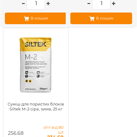
В кошик
В кошик
Суміш для пористих блоків
Siltek М-2 сіра, зима, 25 кг
опт від 80
шт
256.68