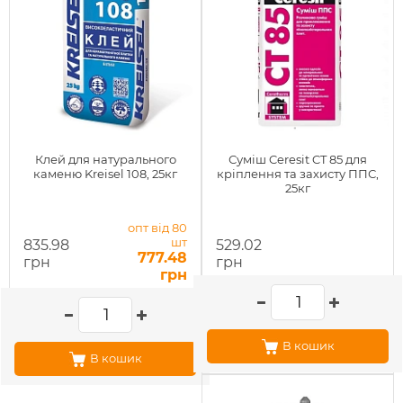
Клей для натурального
Суміш Ceresit CT 85 для
каменю Kreisel 108, 25кг
кріплення та захисту ППС,
25кг
опт від 80
шт
835.98
529.02
777.48
грн
грн
грн
В кошик
В кошик