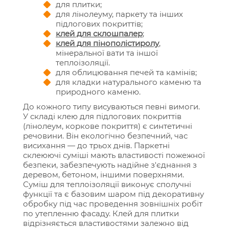
для плитки;
для лінолеуму, паркету та інших
підлогових покриттів;
клей для склошпалер
;
клей для пінополістиролу
,
мінеральної вати та іншої
теплоізоляції.
для облицювання печей та камінів;
для кладки натурального каменю та
природного каменю.
До кожного типу висуваються певні вимоги.
У складі клею для підлогових покриттів
(лінолеум, коркове покриття) є синтетичні
речовини. Він екологічно безпечний, час
висихання — до трьох днів. Паркетні
склеюючі суміші мають властивості пожежної
безпеки, забезпечують надійне з'єднання з
деревом, бетоном, іншими поверхнями.
Суміш для теплоізоляції виконує сполучні
функції та є базовим шаром під декоративну
обробку під час проведення зовнішніх робіт
по утепленню фасаду. Клей для плитки
відрізняється властивостями залежно від