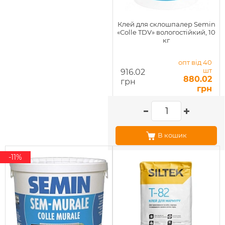
Клей для склошпалер Semin
«Colle TDV» вологостійкий, 10
кг
опт від 40
шт
916.02
880.02
грн
грн
В кошик
-11%