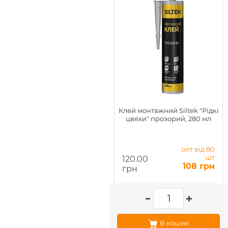
Клей монтажний Siltek "Рідкі
цвяхи" прозорий, 280 мл
опт від 80
шт
120.00
108 грн
грн
В кошик