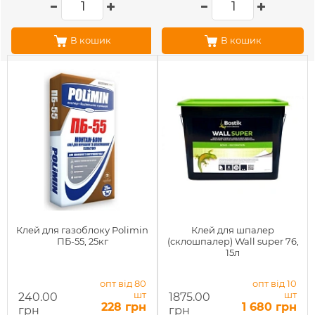
В кошик
В кошик
Клей для газоблоку Polimin
Клей для шпалер
ПБ-55, 25кг
(склошпалер) Wall super 76,
15л
опт від 80
опт від 10
шт
шт
240.00
1875.00
228 грн
1 680 грн
грн
грн