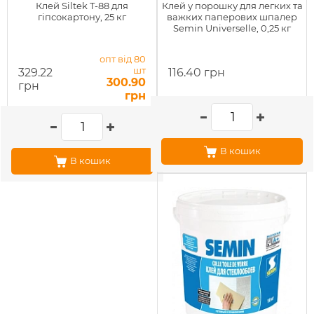
Клей Siltek T-88 для
Клей у порошку для легких та
гіпсокартону, 25 кг
важких паперових шпалер
Semin Universelle, 0,25 кг
опт від 80
шт
329.22
116.40 грн
300.90
грн
грн
В кошик
В кошик