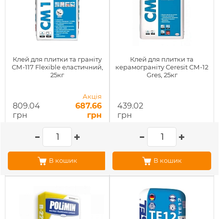
Клей для плитки та граніту
Клей для плитки та
СМ-117 Flexible еластичний,
керамограніту Ceresit СМ-12
25кг
Gres, 25кг
Акція
809.04
687.66
439.02
грн
грн
грн
В кошик
В кошик