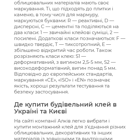
облицювальних матеріалів мають своє
маркування. Ті, що підходять до плитки і
каменю, в тому числі для мармуру,
маркуються буквами: R — реактивні, D —
дисперсні, C — цементні та поділяються на
два класи: 1 — звичайні клейові суміші, 2 —
посилені. Додаткові класи позначаються: F —
швидко твердіє, T — тиксотропний, E —
збільшено відкритий час роботи. Також
розрізняють класи клею: S1 —
деформативний, з вигином 2,5-5 мм, S2 —
високодеформатівний, вигин понад 5 мм.
Відповідно до європейських стандартів,
маркування «CE», «ISO» і «EN» позначає
якість, хороші результати тестування та
безпеку застосування.
Де купити будівельний клей в
Україні та Києві
На сайті компанії Алків легко вибрати і
купити монтажний клей для з'єднання різних
облицювальних, декоративних та інших
матеріалів із зовнішніми та внутрішніми