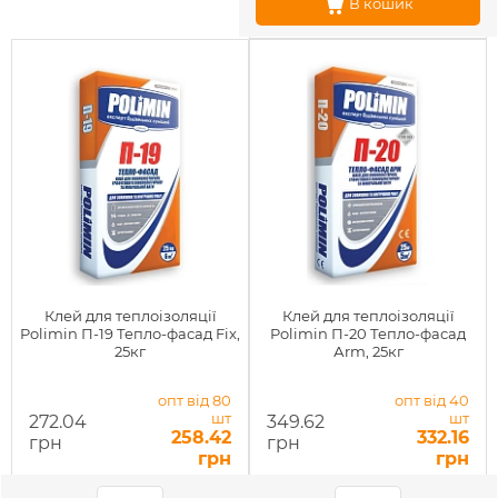
В кошик
Клей для теплоізоляції
Клей для теплоізоляції
Polimin П-19 Тепло-фасад Fix,
Polimin П-20 Тепло-фасад
25кг
Аrm, 25кг
опт від 80
опт від 40
шт
шт
272.04
349.62
258.42
332.16
грн
грн
грн
грн