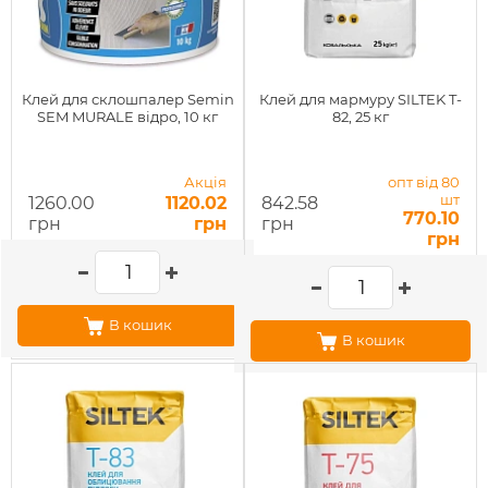
Клей для склошпалер Semin
Клей для мармуру SILTEK T-
SEM MURALE відро, 10 кг
82, 25 кг
Акція
опт від 80
шт
1260.00
1120.02
842.58
770.10
грн
грн
грн
грн
В кошик
В кошик