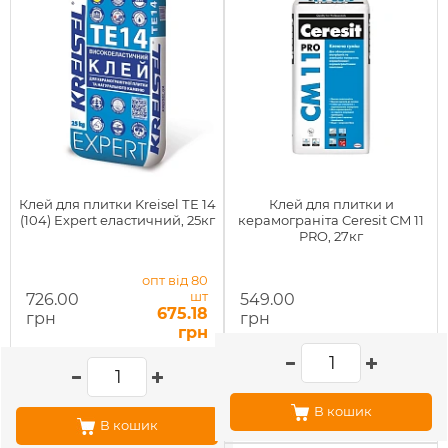
Клей для плитки Kreisel ТЕ 14
Клей для плитки и
(104) Expert еластичний, 25кг
керамограніта Ceresit CM 11
PRO, 27кг
опт від 80
шт
726.00
549.00
675.18
грн
грн
грн
В кошик
В кошик