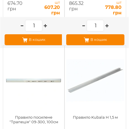
шт
шт
674.70
865.32
607.20
778.80
грн
грн
грн
грн
В кошик
В кошик
Правило посилене
Правило Kubala Н 1,5 м
"Трапеція" 09-300, 100см