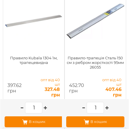
Правило Kubala 1304 1м,
Правило-трапеція Сталь 150
трапецевидна
см з ребром жорсткості 95мм
26055
опт від 40
опт від 40
шт
шт
397.62
452.70
327.48
407.46
грн
грн
грн
грн
В кошик
В кошик