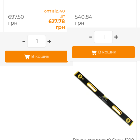
опт від 40
шт
697.50
540.84
627.78
грн
грн
грн
В кошик
В кошик
Рівень спиртовий Сталь 1200