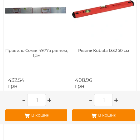
Правило Сомік 4977з рівнем,
Рівень Kubala 1332 50 см
1,5м
432.54
408.96
грн
грн
В кошик
В кошик