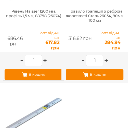
Рівень Haisser 1200 мм,
Правило трапеція з ребром
профіль 1,5 мм, 88798 (26074)
жорсткості Сталь 26054, 90мм
100 см
опт від 40
опт від 40
шт
шт
686.46
316.62 грн
617.82
284.94
грн
грн
грн
В кошик
В кошик