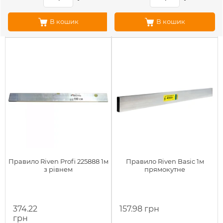
В кошик
В кошик
Правило Riven Profi 225888 1м
Правило Riven Basic 1м
з рівнем
прямокутне
374.22
157.98 грн
грн