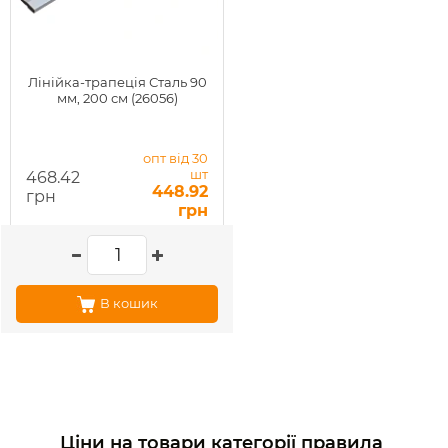
Лінійка-трапеція Сталь 90
мм, 200 см (26056)
опт від 30
шт
468.42
448.92
грн
грн
В кошик
Ціни на товари категорії правила