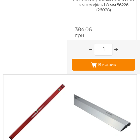
мм профіль 1.8 мм 56226
(26028)
384.06
грн
В кошик