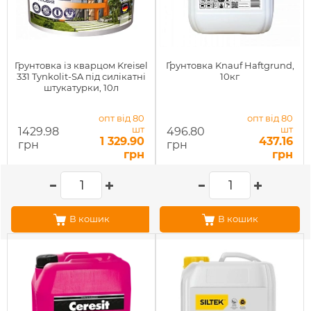
Грунтовка із кварцом Kreisel
Ґрунтовка Knauf Haftgrund,
331 Tynkolit-SA під силікатні
10кг
штукатурки, 10л
опт від 80
опт від 80
шт
шт
1429.98
496.80
1 329.90
437.16
грн
грн
грн
грн
В кошик
В кошик