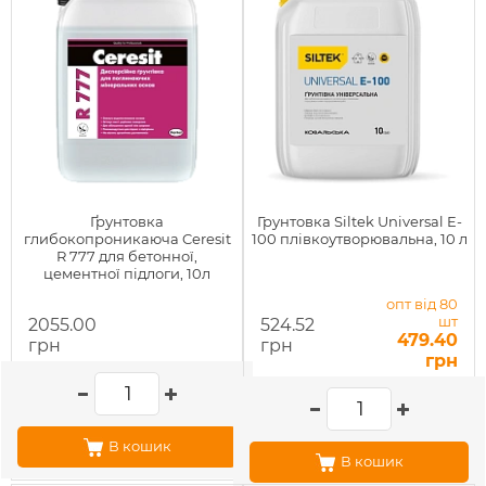
Ґрунтовка
Грунтовка Siltek Universal E-
глибокопроникаюча Ceresit
100 плівкоутворювальна, 10 л
R 777 для бетонної,
цементної підлоги, 10л
опт від 80
шт
2055.00
524.52
479.40
грн
грн
грн
В кошик
В кошик