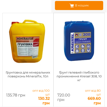
В кошик
Грунтовка для мінеральних
Ґрунт гелевий глибокого
поверхонь Mineralfix, 10л
проникнення Kreisel 308, 10
кг
опт від 100
опт від 80
шт
шт
135.78 грн
720.00
130.32
669.60
грн
грн
грн