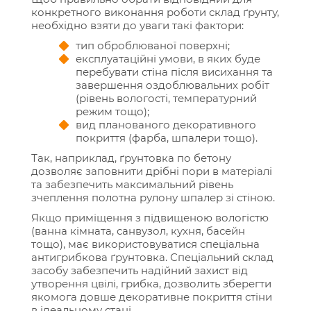
конкретного виконання роботи склад ґрунту,
необхідно взяти до уваги такі фактори:
тип оброблюваної поверхні;
експлуатаційні умови, в яких буде
перебувати стіна після висихання та
завершення оздоблювальних робіт
(рівень вологості, температурний
режим тощо);
вид планованого декоративного
покриття (фарба, шпалери тощо).
Так, наприклад, ґрунтовка по бетону
дозволяє заповнити дрібні пори в матеріалі
та забезпечить максимальний рівень
зчеплення полотна рулону шпалер зі стіною.
Якщо приміщення з підвищеною вологістю
(ванна кімната, санвузол, кухня, басейн
тощо), має використовуватися спеціальна
антигрибкова ґрунтовка. Спеціальний склад
засобу забезпечить надійний захист від
утворення цвілі, грибка, дозволить зберегти
якомога довше декоративне покриття стіни
в ідеальному стані.