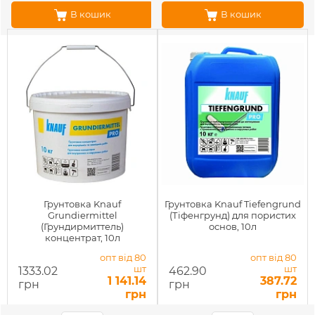
В кошик
В кошик
Грунтовка Knauf
Грунтовка Knauf Tiefengrund
Grundiermittel
(Тіфенгрунд) для пористих
(Грундирмиттель)
основ, 10л
концентрат, 10л
опт від 80
опт від 80
шт
шт
1333.02
462.90
1 141.14
387.72
грн
грн
грн
грн