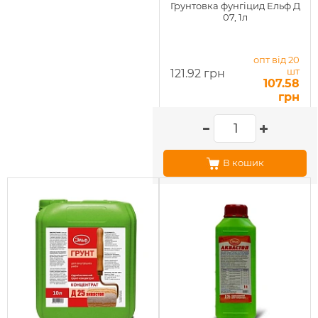
Грунтовка фунгіцид Ельф Д
07, 1л
опт від 20
шт
121.92 грн
107.58
грн
В кошик