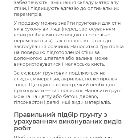
забезпечують і зміцнення складу матеріалу
стіни, і підвищують адгезію до оптимальних
параметрів.
У продажу можна знайти ґрунтовки для стін
як в сухому вигляді (перед застосуванням
вони розбавляються водою та ретельно
перемішуються), так і повністю готові до
застосування розчини. Наноситься ґрунтовка
на поверхню підготовленої стіни за
допомогою шпателя або валика, може
використовуватися і малярська кисть.
За складом ґрунтовки поділяються на
алкідні, мінеральні, акрилові, полістирольні
тощо. Ще один параметр, який необхідно
враховувати — тип поверхні. Наносити ґрунт
можна на цеглу або бетон, дерево,
гіпсокартон і деякі інші види матеріалів.
Правильний підбір ґрунту з
урахуванням виконуваних видів
робіт
Щоб правильно обрати відповідний для