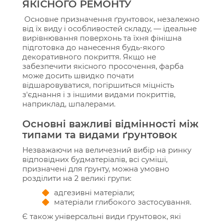
ЯКІСНОГО РЕМОНТУ
Основне призначення ґрунтовок, незалежно
від їх виду і особливостей складу, — ідеальне
вирівнювання поверхонь та їхня фінішна
підготовка до нанесення будь-якого
декоративного покриття. Якщо не
забезпечити якісного просочення, фарба
може досить швидко почати
відшаровуватися, погіршиться міцність
з'єднання і з іншими видами покриттів,
наприклад, шпалерами.
Основні важливі відмінності між
типами та видами ґрунтовок
Незважаючи на величезний вибір на ринку
відповідних будматеріалів, всі суміші,
призначені для ґрунту, можна умовно
розділити на 2 великі групи:
адгезивні матеріали;
матеріали глибокого застосування.
Є також універсальні види ґрунтовок, які