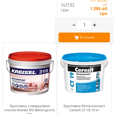
опт від 80
шт
1417.32
1 295.40
грн
грн
В кошик
Грунтовка з кварцовим
Грунтовка бетонконтакт
піском Kreisel 310 Betongrunt,
Ceresit СТ-19, 15 кг