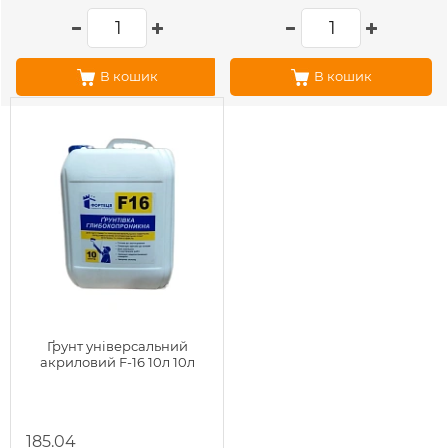
В кошик
В кошик
Ґрунт універсальний
акриловий F-16 10л 10л
185.04