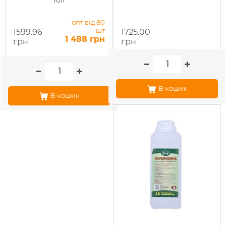
10л
опт від 80
шт
1599.96
1725.00
1 488 грн
грн
грн
В кошик
В кошик