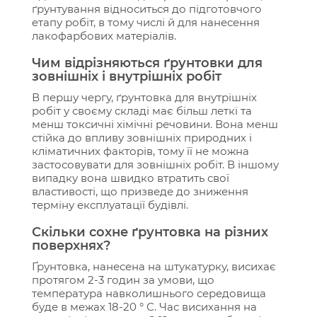
ґрунтування відноситься до підготовчого
етапу робіт, в тому числі й для нанесення
лакофарбових матеріалів.
Чим відрізняються ґрунтовки для
зовнішніх і внутрішніх робіт
В першу чергу, ґрунтовка для внутрішніх
робіт у своєму складі має більш леткі та
менш токсичні хімічні речовини. Вона менш
стійка до впливу зовнішніх природних і
кліматичних факторів, тому її не можна
застосовувати для зовнішніх робіт. В іншому
випадку вона швидко втратить свої
властивості, що призведе до зниження
терміну експлуатації будівлі.
Скільки сохне ґрунтовка на різних
поверхнях?
Ґрунтовка, нанесена на штукатурку, висихає
протягом 2-3 годин за умови, що
температура навколишнього середовища
буде в межах 18-20 ° С. Час висихання на