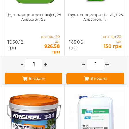
Ґрунт-концентрат Ельф Д-25
Ґрунт-концентрат Ельф Д-25
Аквастоп, 5 л
Аквастоп, 1 л
опт від 20
опт від 20
шт
шт
1050.12
165.00
926.58
150 грн
грн
грн
грн
В кошик
В кошик