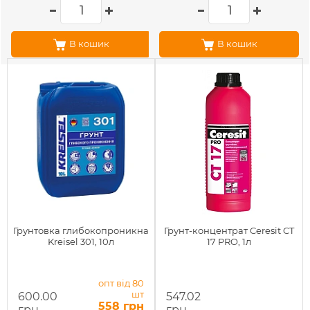
В кошик
В кошик
Грунтовка глибокопроникна
Грунт-концентрат Ceresit CT
Kreisel 301, 10л
17 PRO, 1л
опт від 80
шт
600.00
547.02
558 грн
грн
грн