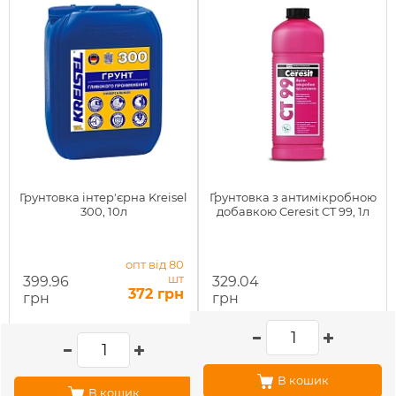
Грунтовка інтер'єрна Kreisel
Ґрунтовка з антимікробною
300, 10л
добавкою Ceresit CT 99, 1л
опт від 80
шт
399.96
329.04
372 грн
грн
грн
В кошик
В кошик