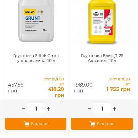
Ґрунтовка Siltek Grunt
Ґрунтовка Ельф Д-25
універсальна, 10 л
Аквастоп, 10л
опт від 80
опт від 20
шт
шт
457.56
1989.00
418.20
1 755 грн
грн
грн
грн
В кошик
В кошик