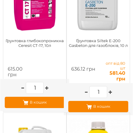
Грунтовка глибокопроникна
Ґрунтовка Siltek E-200
Ceresit СТ-17, 10л
Gasbeton для газоблоків, 10 л
опт від 80
шт
615.00
636.12 грн
581.40
грн
грн
В кошик
В кошик