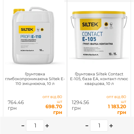
Грунтовка
Ґрунтовка Siltek Contact
глибокопроникаюча Siltek E-
Е-105, база ЕА, контакт-плюс
110 зміцнююча, 10 л
кварцова, 10 л
опт від 80
опт від 80
шт
шт
764.46
1294.56
698.70
1 183.20
грн
грн
грн
грн