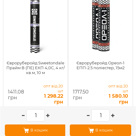
Євроруберойд Sweetondale
Євроруберойд Ореол-1
Прайм В (ПЕ) ЕКП 4,0С, 4 кг/
ЕПП-2.5 поліестер, 15м2
кв.м, 10 м
опт від 20
опт від 20
шт
шт
1411.08
1717.50
1 298.22
1 580.10
грн
грн
грн
грн
В кошик
В кошик