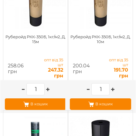
Руберойд РКК-350Б, 1кг/м2, Д,
Руберойд РКК-350Б, 1кг/м2, Д,
15м
10м
опт від 35
опт від 35
шт
шт
258.06
200.04
247.32
191.70
грн
грн
грн
грн
В кошик
В кошик