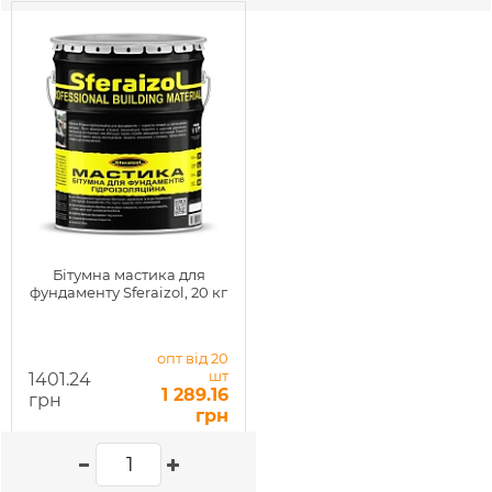
Бітумна мастика для
фундаменту Sferaizol, 20 кг
опт від 20
шт
1401.24
1 289.16
грн
грн