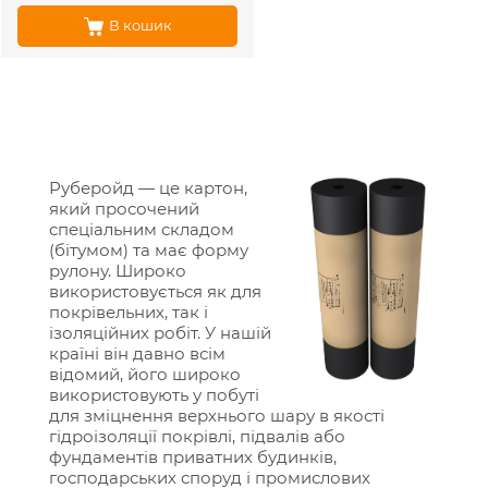
В кошик
Руберойд — це картон,
який просочений
спеціальним складом
(бітумом) та має форму
рулону. Широко
використовується як для
покрівельних, так і
ізоляційних робіт. У нашій
країні він давно всім
відомий, його широко
використовують у побуті
для зміцнення верхнього шару в якості
гідроізоляції покрівлі, підвалів або
фундаментів приватних будинків,
господарських споруд і промислових