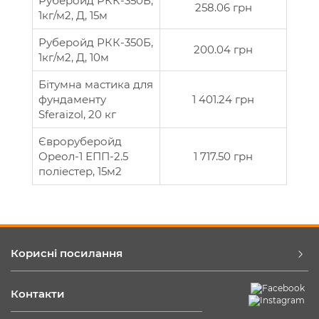
Руберойд РКК-350Б,
258.06 грн
1кг/м2, Д, 15м
Руберойд РКК-350Б,
200.04 грн
1кг/м2, Д, 10м
Бітумна мастика для
фундаменту
1 401.24 грн
Sferaizol, 20 кг
Євроруберойд
Ореол-1 ЕПП-2.5
1 717.50 грн
поліестер, 15м2
Корисні посилання
Контакти