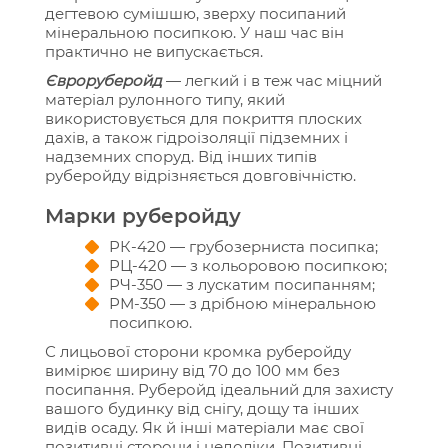
дегтевою сумішшю, зверху посипаний
мінеральною посипкою. У наш час він
практично не випускається.
Євроруберойд
— легкий і в теж час міцний
матеріал рулонного типу, який
використовується для покриття плоских
дахів, а також гідроізоляції підземних і
надземних споруд. Від інших типів
руберойду відрізняється довговічністю.
Марки руберойду
РК-420 — грубозерниста посипка;
РЦ-420 — з кольоровою посипкою;
РЧ-350 — з лускатим посипанням;
РМ-350 — з дрібною мінеральною
посипкою.
С лицьової сторони кромка руберойду
вимірює ширину від 70 до 100 мм без
посипання. Руберойд ідеальний для захисту
вашого будинку від снігу, дощу та інших
видів осаду. Як й інші матеріали має свої
позитивні сторони і недоліки. Позитивні