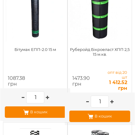
Бітумак ЕПП-2.0 15 м
Руберойд Бікроеласт ХПП 2,5
15 м.кв.
опт від 20
шт
1087.38
1473.90
1 412.52
грн
грн
грн
В кошик
В кошик