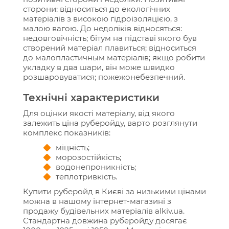
сторони: відноситься до екологічних
матеріалів з високою гідроізоляцією, з
малою вагою. До недоліків відносяться:
недовговічність; бітум на підставі якого був
створений матеріал плавиться; відноситься
до малопластичным матеріалів; якщо робити
укладку в два шари, він може швидко
розшаровуватися; пожежонебезпечний.
Технічні характеристики
Для оцінки якості матеріалу, від якого
залежить ціна руберойду, варто розглянути
комплекс показників:
міцність;
морозостійкість;
водонепроникність;
теплотривкість.
Купити руберойд в Києві за низькими цінами
можна в нашому інтернет-магазині з
продажу будівельних матеріалів alkiv.ua.
Стандартна довжина руберойду досягає