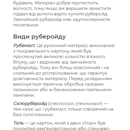
будівель. Матеріал добре протистоїть
вогкості, тому якщо ви вирішили захистити
підвал від вологи варто купити руберойд.
Звичайний руберойд має крупнозернисте
посипання.
Види руберойду
Рубемаст
. Це рулонний матеріал, виконаний
з покрівельного картону, який був
просякнутий великою кількістю в'язкого
бітуму, що і відрізняє від звичайного
руберойду. Тому він більш еластичний і не
схильний до розтріскування, що гарантує
довговічність матеріалу. Перед укладанням
виконується термічна обробка газовим
пальником або ж бензиновими паяльними
лампами.
Склоруберойд
(стеклоізол, стекломаст) —
теж саме що і рубемаст, тільки створений на
базі склотканини.
Толь
— це картон, який з двох сторін був
покритий кам'яновугільною або сланцево-