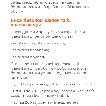
більш масштабні, то зверніть увагу на
бетономішалки з барабаном збільшеного
обсягу.
Види бетономішалок та їх
класифікація
Очевидними й зрозумілими варіантами
класифікації бетономішалок є такі:
• за обсягом робочої ємності;
• за типом барабана;
• за типом приводу.
Стисло розглянемо всі перераховані
класифікації. За обсягом робочої ємності
бетономішалки умовно поділяють на три
категорії:
• до 100 кг розчину (дрібні ремонтні роботи);
• від 100 до 200 кг розчину (середні масштаби
ремонтних і будівельних робіт);
• понад 200 кг розчину (масштабне і