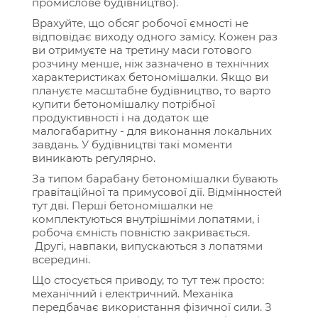
промислове будівництво).
Врахуйте, що обсяг робочої ємності не
відповідає виходу одного замісу. Кожен раз
ви отримуєте на третину маси готового
розчину менше, ніж зазначено в технічних
характеристиках бетономішалки. Якщо ви
плануєте масштабне будівництво, то варто
купити бетономішалку потрібної
продуктивності і на додаток ще
малогабаритну - для виконання локальних
завдань. У будівництві такі моменти
виникають регулярно.
За типом барабану бетономішалки бувають
гравітаційної та примусової дії. Відмінностей
тут дві. Перші бетономішалки не
комплектуються внутрішніми лопатями, і
робоча ємність повністю закривається.
Другі, навпаки, випускаються з лопатями
всередині.
Що стосується приводу, то тут теж просто:
механічний і електричний. Механіка
передбачає використання фізичної сили. З