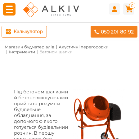
0
050 201-80-92
Калькулятор
Магазин будматеріалів
Акустичні перегородки
Інструменти
Бетономішалки
Під бетономішалками
й бетонозмішувачами
прийнято розуміти
будівельне
обладнання, за
допомогою якого
готується будівельний
розчин. В першу
чергу, мова йде