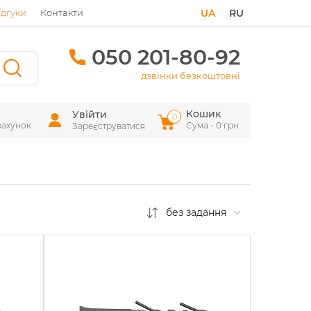
ідгуки
Контакти
UA
RU
050 201-80-92
дзвінки безкоштовні
Кошик
Увійти
0
рахунок
Сума - 0 грн
Зареєструватися
без задання