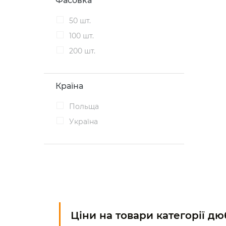
Фасовка
50 шт.
100 шт.
200 шт.
Країна
Польща
Україна
Ціни на товари категорії д