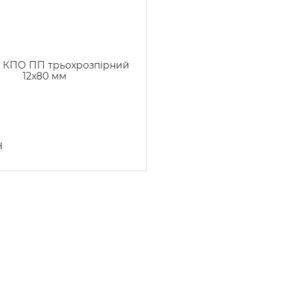
 КПО ПП трьохрозпірний
12х80 мм
н