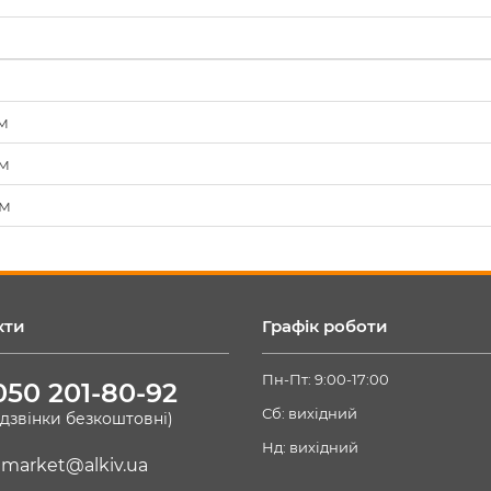
м
мм
мм
кти
Графік роботи
Пн-Пт: 9:00-17:00
050 201-80-92
Сб: вихідний
(дзвінки безкоштовні)
Нд: вихідний
market@alkiv.ua