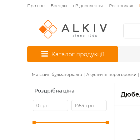
Про нас
Бренди
єВідновлення
Розпродаж
*
Каталог продукції
Магазин будматеріалів
Акустичні перегородки
Роздрібна ціна
Дюбел