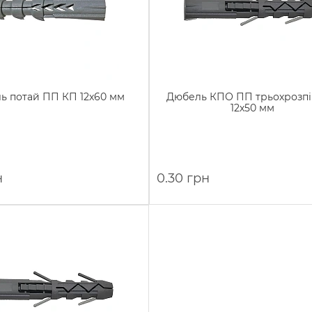
ь потай ПП КП 12х60 мм
Дюбель КПО ПП трьохрозп
12х50 мм
н
0.30 грн