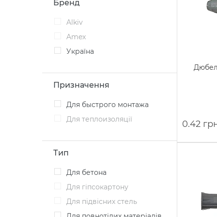
Бренд
Alkiv
Amex
Україна
Дюбел
Призначення
Для быстрого монтажа
Для теплоизоляції
0.42 гр
Тип
Для бетона
Для гіпсокартону
Для підвісних стель
Для повнотілих матеріалів