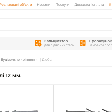
Реалізовані об'єкти
Новини
Послуги
Доставка і оплата
В
Калькулятор
Прорахунок
для підвісних стель
Замовити про
Будівельне кріплення
Дюбелі
і 12 мм.