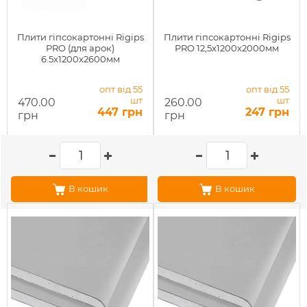
Плити гіпсокартонні Rigips
Плити гіпсокартонні Rigips
PRO (для арок)
PRO 12,5x1200x2000мм
6.5x1200x2600мм
опт від 55
опт від 55
шт
шт
470.00
260.00
447 грн
247 грн
грн
грн
В кошик
В кошик