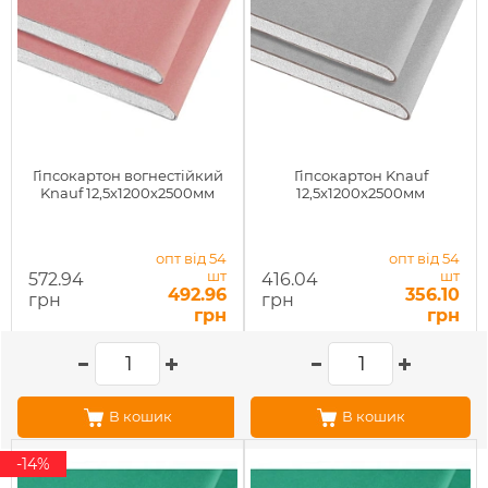
Гіпсокартон вогнестійкий
Гіпсокартон Knauf
Knauf 12,5х1200х2500мм
12,5x1200x2500мм
опт від 54
опт від 54
шт
шт
572.94
416.04
492.96
356.10
грн
грн
грн
грн
В кошик
В кошик
-14%