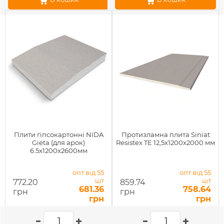
Плити гіпсокартонні NIDA
Протизламна плита Siniat
Gieta (для арок)
Resistex TE 12,5x1200x2000 мм
6.5x1200x2600мм
опт від 55
опт від 55
шт
шт
772.20
859.74
681.36
758.64
грн
грн
грн
грн