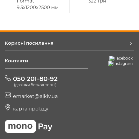
Format
322 грн
9,5x1200x2500 мм
Корисні посилання
Контакти
050 201-80-92
(дзвінки безкоштовні)
emarket@alkiv.ua
карта проїзду