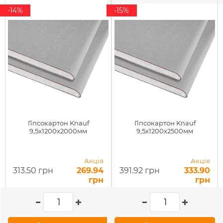
-14%
-15%
Гіпсокартон Knauf
Гіпсокартон Knauf
9,5x1200x2000мм
9,5x1200x2500мм
Акція
Акція
313.50 грн
269.94
391.92 грн
333.90
грн
грн