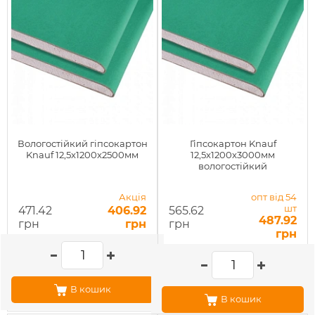
Вологостійкий гіпсокартон
Гіпсокартон Knauf
Knauf 12,5x1200x2500мм
12,5x1200x3000мм
вологостійкий
Акція
опт від 54
шт
471.42
406.92
565.62
487.92
грн
грн
грн
грн
В кошик
В кошик