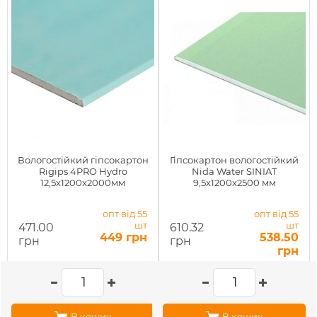
Вологостійкий гіпсокартон
Гіпсокартон вологостійкий
Rigips 4PRO Hydro
Nida Water SINIAT
12,5x1200x2000мм
9,5x1200x2500 мм
опт від 55
опт від 55
шт
шт
471.00
610.32
449 грн
538.50
грн
грн
грн
В кошик
В кошик