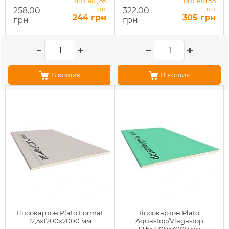
опт від 55
опт від 55
шт
шт
258.00
322.00
244 грн
305 грн
грн
грн
В кошик
В кошик
Гіпсокартон Plato Format
Гіпсокартон Plato
12,5x1200x2000 мм
Aquastop/Vlagastop