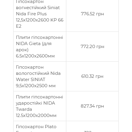
Гіпсокартон
вогнестійкий Siniat
Nida Fire Plus
776.52 грн
12,5x1200x2600 KP 66
E2
Плити гіпсокартонні
NIDA Gieta (для
772.20 грн
арок)
6.5x1200x2600мм
Гіпсокартон
вологостійкий Nida
610.32 грн
Water SINIAT
9,5x1200x2500 мм
Плити гіпсокартонні
ударостійкі NIDA
827.34 грн
Twarda
12.5x1200x2000мм
Гіпсокартон Plato