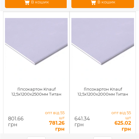
В кошик
В кошик
Гіпсокартон Knauf
Гіпсокартон Knauf
12,5х1200х2500мм Титан
12,5х1200х2000мм Титан
опт від 55
опт від 55
шт
шт
801.66
641.34
781.26
625.02
грн
грн
грн
грн