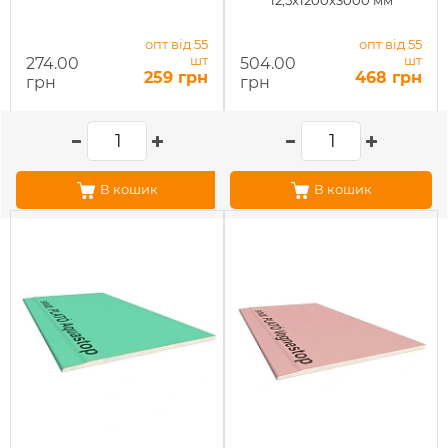
12,5x1200x3000 мм
опт від 55
опт від 55
шт
шт
274.00
504.00
259 грн
468 грн
грн
грн
В кошик
В кошик