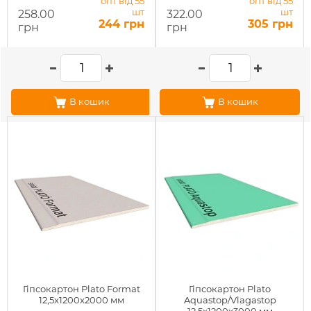
опт від 55
опт від 55
шт
шт
258.00
322.00
244 грн
305 грн
грн
грн
В кошик
В кошик
Гіпсокартон Plato Format
Гіпсокартон Plato
12,5x1200x2000 мм
Aquastop/Vlagastop