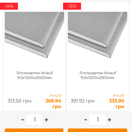
-14%
-15%
Гіпсокартон Knauf
Гіпсокартон Knauf
9,5x1200x2000мм
9,5x1200x2500мм
Акція
Акція
313.50 грн
269.94
391.92 грн
333.90
грн
грн