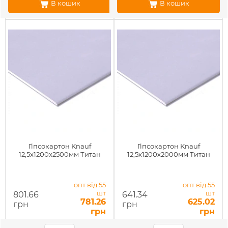
В кошик
В кошик
Гіпсокартон Knauf
Гіпсокартон Knauf
12,5х1200х2500мм Титан
12,5х1200х2000мм Титан
опт від 55
опт від 55
шт
шт
801.66
641.34
781.26
625.02
грн
грн
грн
грн