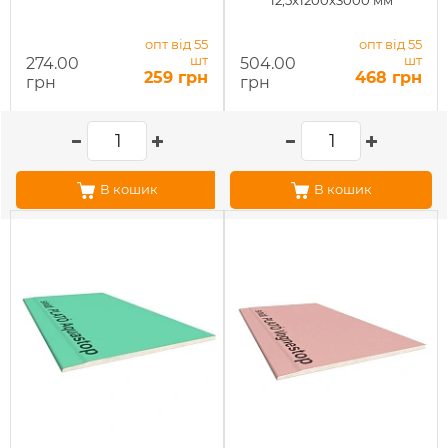
12,5x1200x3000 мм
опт від 55
опт від 55
шт
шт
274.00
504.00
259 грн
468 грн
грн
грн
В кошик
В кошик