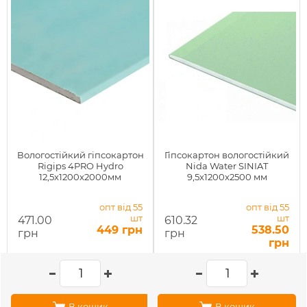
Вологостійкий гіпсокартон
Гіпсокартон вологостійкий
Rigips 4PRO Hydro
Nida Water SINIAT
12,5x1200x2000мм
9,5x1200x2500 мм
опт від 55
опт від 55
шт
шт
471.00
610.32
449 грн
538.50
грн
грн
грн
В кошик
В кошик