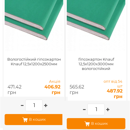
Вологостійкий гіпсокартон
Гіпсокартон Knauf
Knauf 12,5x1200x2500мм
12,5x1200x3000мм
вологостійкий
Акція
опт від 54
шт
471.42
406.92
565.62
487.92
грн
грн
грн
грн
В кошик
В кошик