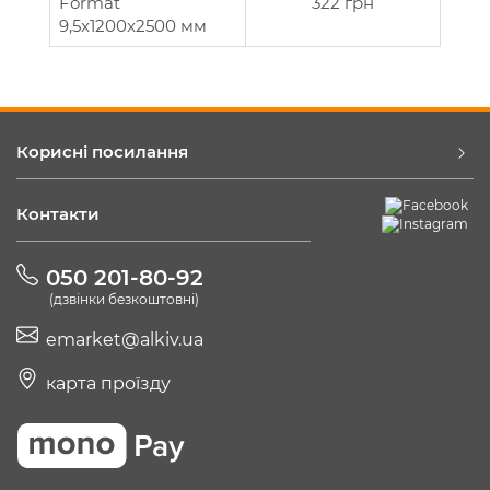
Format
322 грн
9,5x1200x2500 мм
Корисні посилання
Контакти
050 201-80-92
(дзвінки безкоштовні)
emarket@alkiv.ua
карта проїзду