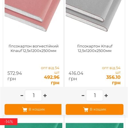
Гіпсокартон вогнестійкий
Гіпсокартон Knauf
Knauf 12,5х1200х2500мм
12,5x1200x2500мм
опт від 54
опт від 54
шт
шт
572.94
416.04
492.96
356.10
грн
грн
грн
грн
В кошик
В кошик
-14%