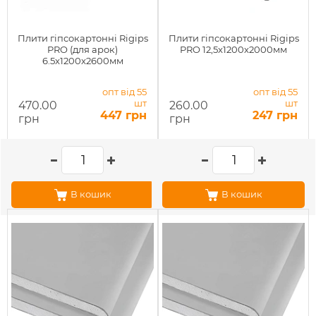
Плити гіпсокартонні Rigips
Плити гіпсокартонні Rigips
PRO (для арок)
PRO 12,5x1200x2000мм
6.5x1200x2600мм
опт від 55
опт від 55
шт
шт
470.00
260.00
447 грн
247 грн
грн
грн
В кошик
В кошик