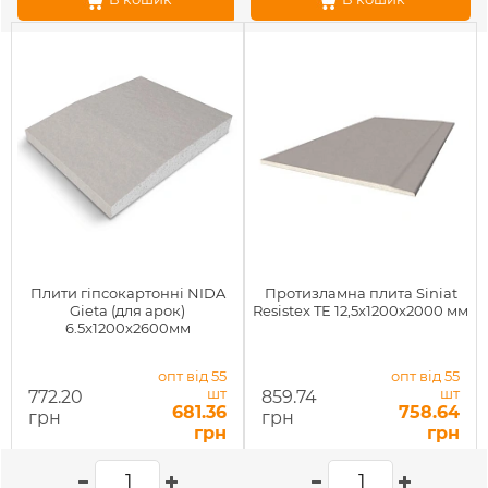
Плити гіпсокартонні NIDA
Протизламна плита Siniat
Gieta (для арок)
Resistex TE 12,5x1200x2000 мм
6.5x1200x2600мм
опт від 55
опт від 55
шт
шт
772.20
859.74
681.36
758.64
грн
грн
грн
грн