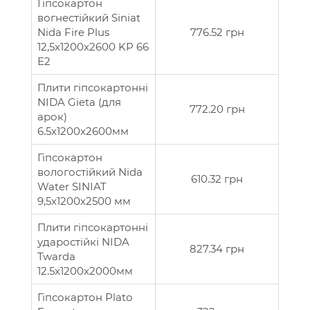
Гіпсокартон
вогнестійкий Siniat
Nida Fire Plus
776.52 грн
12,5x1200x2600 KP 66
E2
Плити гіпсокартонні
NIDA Gieta (для
772.20 грн
арок)
6.5x1200x2600мм
Гіпсокартон
вологостійкий Nida
610.32 грн
Water SINIAT
9,5x1200x2500 мм
Плити гіпсокартонні
ударостійкі NIDA
827.34 грн
Twarda
12.5x1200x2000мм
Гіпсокартон Plato