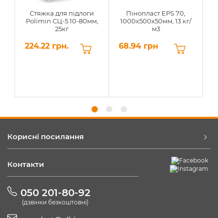
Стяжка для підлоги
Пінопласт EPS 70,
Polimin СЦ-5 10-80мм,
1000х500х50мм, 13 кг/
25кг
м3
224.22 грн.
68.94 грн
6
Корисні посилання
Контакти
050 201-80-92
(дзвінки безкоштовні)