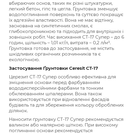
вбираючих основ, таких як різні штукатурки,
легкий бетон, гіпс та цегла. Ґрунтовка зменшує
водопоглинання поверхонь та суттєво покращує
їх адгезійні властивості. Вона не має відтінку,
заснована на синтетичних смолах, є
глибокопроникною та підходить для внутрішніх і
зовнішніх робіт. Час висихання СТ-17 Супер – до 6
годин, щільність – 1,01 кг/л, витрата – 0,2 л/м².
Ґрунтовка готова до застосування, не містить
шкідливих органічних розчинників та є
екологічною.
Застосування Ґрунтовки Ceresit CT-17
Церезит СТ-17 Супер особливо ефективна для
зміцнення основи перед фарбуванням
вододисперсійними фарбами та тонким
обклеюванням шпалерами. Вона також
використовується при відновленні фасадів
будівель та для збереження кольору оброблених
ділянок.
Наносити ґрунтовку СТ-17 Супер рекомендується
валиком або малярною щіткою. При високому
поглинанні основи рекомендується