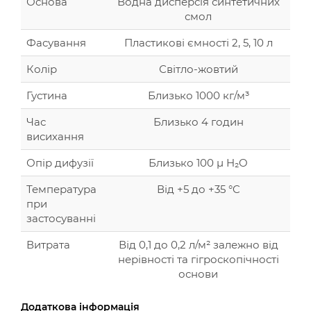
Основа
Водна дисперсія синтетичних
смол
Фасування
Пластикові ємності 2, 5, 10 л
Колір
Світло-жовтий
Густина
Близько 1000 кг/м³
Час
Близько 4 годин
висихання
Опір дифузії
Близько 100 μ H₂O
Температура
Від +5 до +35 °C
при
застосуванні
Витрата
Від 0,1 до 0,2 л/м² залежно від
нерівності та гігроскопічності
основи
Додаткова інформація