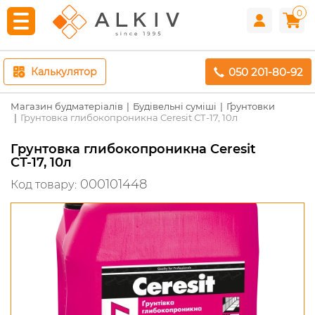
0
050 201-80-92
Калькулятор
Магазин будматеріалів
Будівельні суміші
Ґрунтовки
Грунтовка глибокопроникна Ceresit СТ-17, 10л
Грунтовка глибокопроникна Ceresit
СТ-17, 10л
000101448
Код товару: