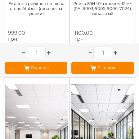
Екранна рейкова підвісна
Рейка 85Н40 з кроком 15 мм
стеля Alubest (ціна пог. м.
(RAL9003, 9005, 9006, 7024),
рейки)
ціна за м2
999.00
1100.00
грн
грн
В кошик
В кошик