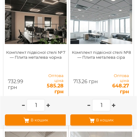
Комплект підвісної стелі №7
Комплект підвісної стелі №8
— Плита металева чорна
— Плита металева сіра
Оптова
Оптова
ціна
ціна
732.99
713.26 грн
585.28
648.27
грн
грн
грн
В кошик
В кошик