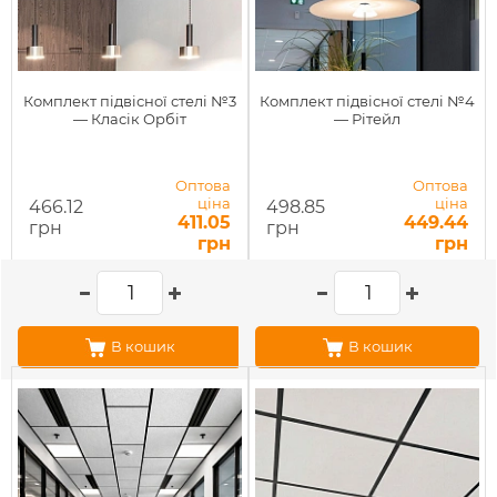
Комплект підвісної стелі №3
Комплект підвісної стелі №4
— Класік Орбіт
— Рітейл
Оптова
Оптова
ціна
ціна
466.12
498.85
411.05
449.44
грн
грн
грн
грн
В кошик
В кошик