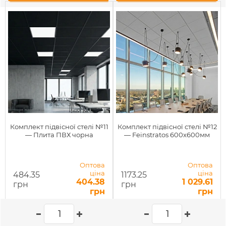
Комплект підвісної стелі №11
Комплект підвісної стелі №12
— Плита ПВХ чорна
— Feinstratos 600x600мм
Оптова
Оптова
ціна
ціна
484.35
1173.25
404.38
1 029.61
грн
грн
грн
грн