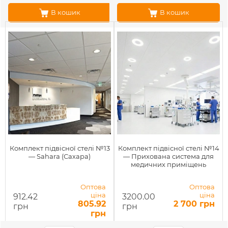
В кошик
В кошик
Комплект підвісної стелі №13
Комплект підвісної стелі №14
— Sahara (Сахара)
— Прихована система для
медичних приміщень
Оптова
Оптова
ціна
ціна
912.42
3200.00
805.92
2 700 грн
грн
грн
грн