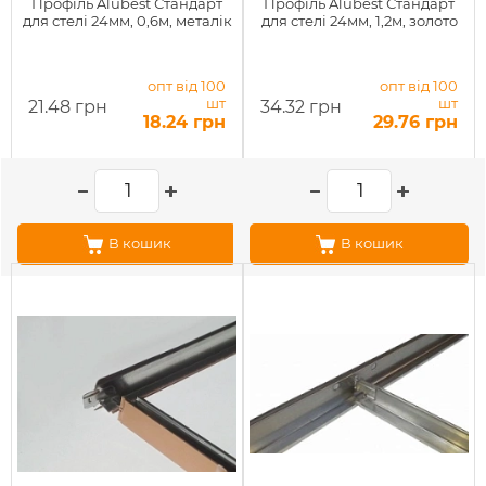
Профіль Alubest Стандарт
Профіль Alubest Стандарт
для стелі 24мм, 0,6м, металік
для стелі 24мм, 1,2м, золото
опт від 100
опт від 100
шт
шт
21.48 грн
34.32 грн
18.24 грн
29.76 грн
В кошик
В кошик