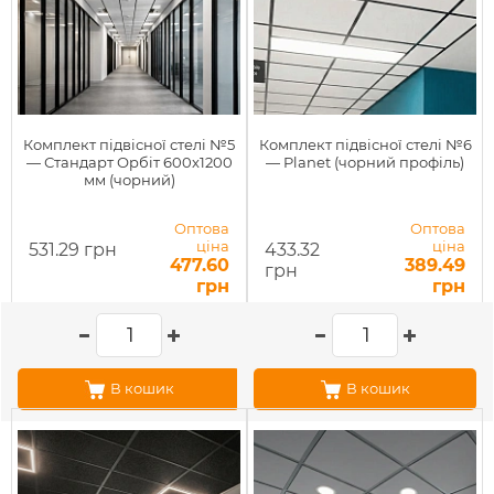
Комплект підвісної стелі №5
Комплект підвісної стелі №6
— Стандарт Орбіт 600x1200
— Planet (чорний профіль)
мм (чорний)
Оптова
Оптова
ціна
ціна
531.29 грн
433.32
477.60
389.49
грн
грн
грн
В кошик
В кошик