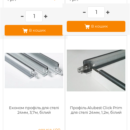
В кошик
В кошик
Економ профіль для стелі
Профіль Alubest Click Prim
24мм, 3,7м, білий
для стелі 24мм, 1,2м, білий
опт від 400