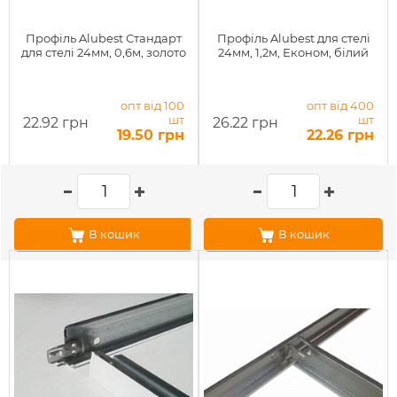
Профіль Alubest Стандарт
Профіль Alubest для стелі
для стелі 24мм, 0,6м, золото
24мм, 1,2м, Економ, білий
опт від 100
опт від 400
шт
шт
22.92 грн
26.22 грн
19.50 грн
22.26 грн
В кошик
В кошик