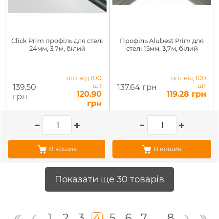
Click Prim профіль для стелі
Профіль Alubest Prim для
24мм, 3,7м, білий
стелі 15мм, 3,7м, білий
опт від 100
опт від 100
шт
шт
139.50
137.64 грн
120.90
119.28 грн
грн
грн
В кошик
В кошик
Показати ще 30 товарів
1
2
3
4
5
6
7
...
8