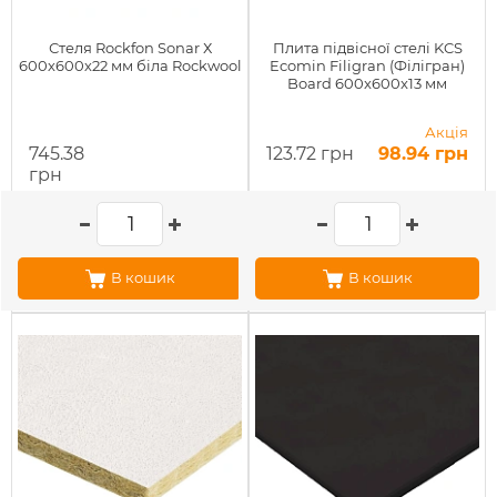
Стеля Rockfon Sonar Х
Плита підвісної стелі KCS
600х600х22 мм біла Rockwool
Ecomin Filigran (Філігран)
Board 600x600x13 мм
Акція
745.38
123.72 грн
98.94 грн
грн
В кошик
В кошик