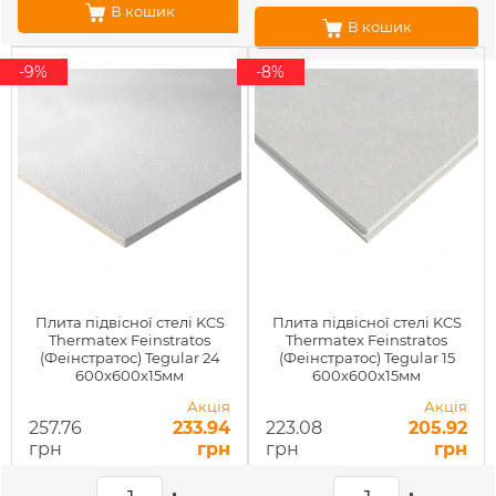
В кошик
В кошик
-9%
-8%
Плита підвісної стелі KCS
Плита підвісної стелі KCS
Thermatex Feinstratos
Thermatex Feinstratos
(Феінстратос) Tegular 24
(Феінстратос) Tegular 15
600х600х15мм
600х600х15мм
Акція
Акція
257.76
233.94
223.08
205.92
грн
грн
грн
грн