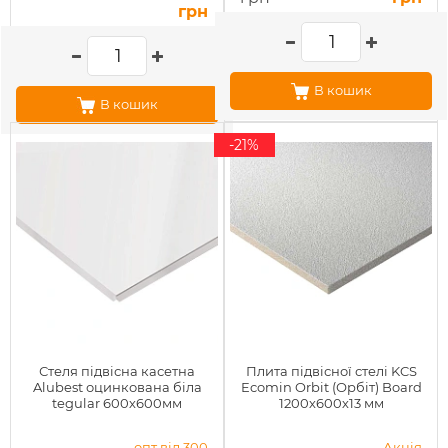
грн
В кошик
В кошик
-21%
Стеля підвісна касетна
Плита підвісної стелі KCS
Alubest оцинкована біла
Ecomin Orbit (Орбіт) Board
tegular 600х600мм
1200х600х13 мм
опт від 300
Акція