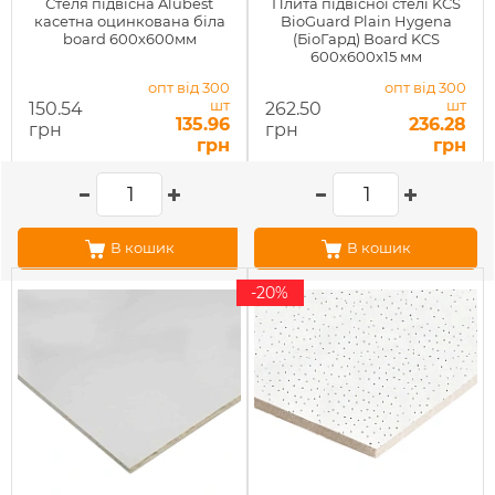
Стеля підвісна Alubest
Плита підвісної стелі KCS
касетна оцинкована біла
BioGuard Plain Hygena
board 600х600мм
(БіоГард) Board KCS
600x600x15 мм
опт від 300
опт від 300
шт
шт
150.54
262.50
135.96
236.28
грн
грн
грн
грн
В кошик
В кошик
-20%