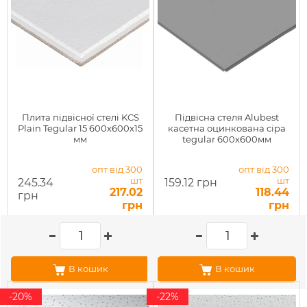
Плита підвісної стелі KCS
Підвісна стеля Alubest
Plain Tegular 15 600х600х15
касетна оцинкована сіра
мм
tegular 600х600мм
опт від 300
опт від 300
шт
шт
245.34
159.12 грн
217.02
118.44
грн
грн
грн
В кошик
В кошик
-20%
-22%