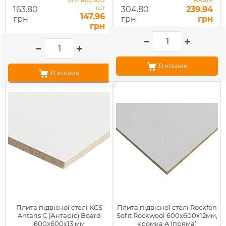
шт
163.80
304.80
239.94
147.96
грн
грн
грн
грн
В кошик
В кошик
Плита підвісної стелі KCS
Плита підвісної стелі Rockfon
Antaris C (Антаріс) Board
Sofit Rockwool 600х600х12мм,
600х600х13 мм
кромка A (пряма)