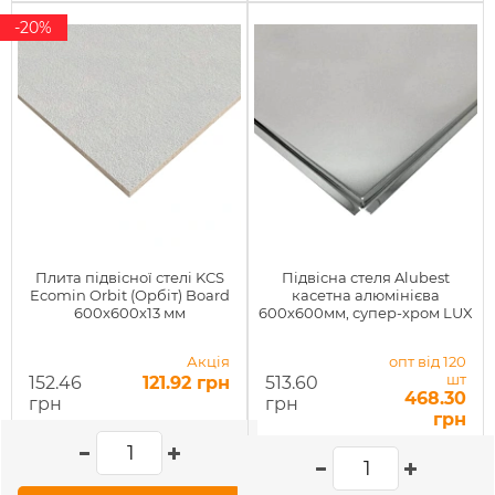
-20%
Плита підвісної стелі KCS
Підвісна стеля Alubest
Ecomin Orbit (Орбіт) Board
касетна алюмінієва
600х600х13 мм
600х600мм, супер-хром LUX
Акція
опт від 120
шт
152.46
121.92 грн
513.60
468.30
грн
грн
грн