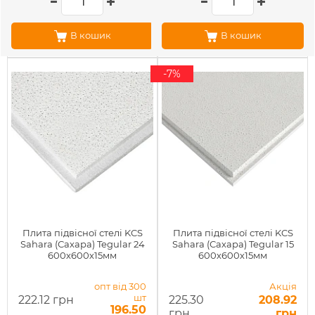
В кошик
В кошик
-7%
Плита підвісної стелі KCS
Плита підвісної стелі KCS
Sahara (Сахара) Tegular 24
Sahara (Сахара) Tegular 15
600х600х15мм
600х600х15мм
опт від 300
Акція
шт
222.12 грн
225.30
208.92
196.50
грн
грн