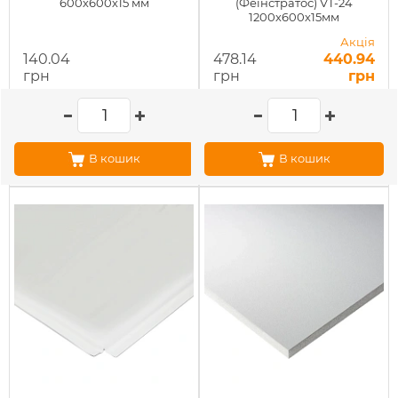
600х600х15 мм
(Феінстратос) VT-24
1200х600х15мм
Акція
140.04
478.14
440.94
грн
грн
грн
В кошик
В кошик