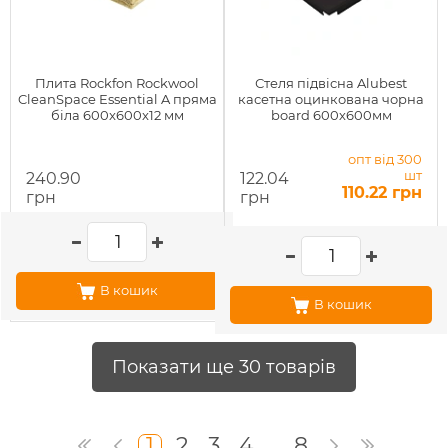
Плита Rockfon Rockwool
Стеля підвісна Alubest
CleanSpace Essential A пряма
касетна оцинкована чорна
біла 600x600x12 мм
board 600х600мм
опт від 300
шт
240.90
122.04
110.22 грн
грн
грн
В кошик
В кошик
Показати ще 30 товарів
1
2
3
4
...
8