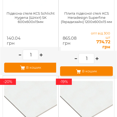
Підвісна стеля KCS Schlicht
Плита підвісної стелі KCS
Hygena (Шліхт) SK
Heradesign Superfine
600х600х15мм
(Герадизайн) 1200x600х15 мм
опт від 300
шт
140.04
865.08
774.72
грн
грн
грн
В кошик
В кошик
-20%
-19%