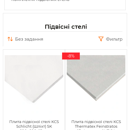
Підвісні стелі
без задання
Фильтр
-8%
Плита підвісної стелі KCS
Плита підвісної стелі KCS
Schlicht (Шліхт) SK
Thermatex Feinstratos