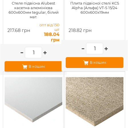
Стеля підвісна Alubest
Плита підвісної стелі KCS
касетна алюмінієва
Alpha (Альфа) VT-S 15/24
600х600мм tegular, білий
600х600х19мм
мат.
опт від 150
шт
217.68 грн
218.82 грн
188.04
грн
В кошик
В кошик