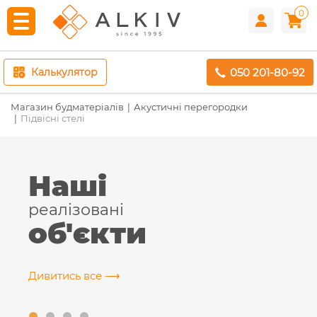
0
050 201-80-92
Калькулятор
Магазин будматеріалів
Акустичні перегородки
Підвісні стелі
Наші
реалізовані
об'єкти
Дивитись все ⟶