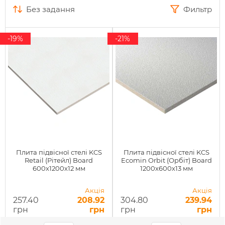
без задання
Фильтр
-19%
-21%
Плита підвісної стелі KCS
Плита підвісної стелі KCS
Retail (Рітейл) Board
Ecomin Orbit (Орбіт) Board
600х1200х12 мм
1200х600х13 мм
Акція
Акція
257.40
208.92
304.80
239.94
грн
грн
грн
грн