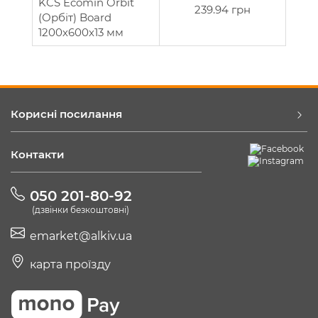
KCS Ecomin Orbit
239.94 грн
(Орбіт) Board
1200х600х13 мм
Корисні посилання
Контакти
050 201-80-92
(дзвінки безкоштовні)
emarket@alkiv.ua
карта проїзду