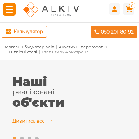
0
050 201-80-92
Калькулятор
Магазин будматеріалів
Акустичні перегородки
Підвісні стелі
Стеля типу Армстронг
Наші
реалізовані
об'єкти
Дивитись все ⟶