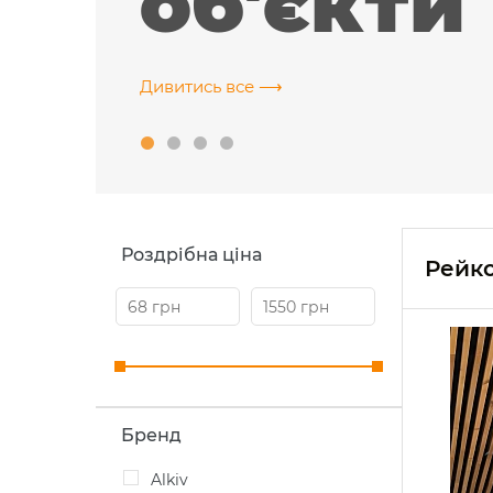
об'єкти
Дивитись все ⟶
rve
 ІТ-компанія, м. Харків
Роздрібна ціна
Рейко
Бренд
Alkiv