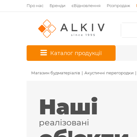
Про нас
Бренди
єВідновлення
Розпродаж
*
Каталог продукції
Магазин будматеріалів
Акустичні перегородки
Наші
реалізовані