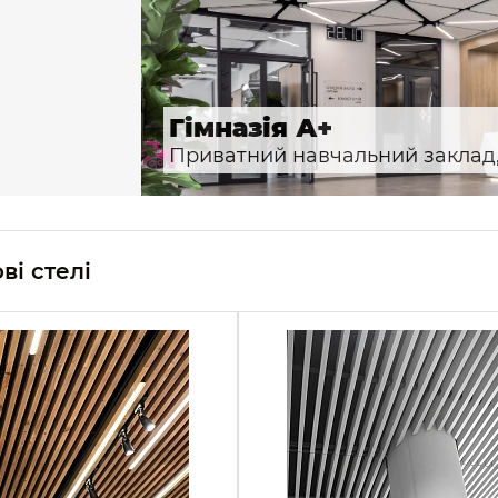
Гімназія А+
Приватний навчальний заклад, 
ві стелі