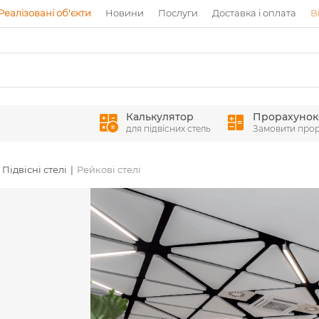
Реалізовані об'єкти
Новини
Послуги
Доставка і оплата
В
Калькулятор
Прорахунок
для підвісних стель
Замовити про
Підвісні стелі
Рейкові стелі