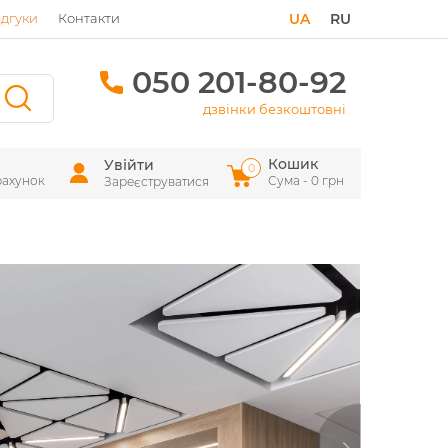
ідгуки
Контакти
UA
RU
050 201-80-92
дзвінки безкоштовні
Кошик
Увійти
0
рахунок
Сума - 0 грн
Зареєструватися