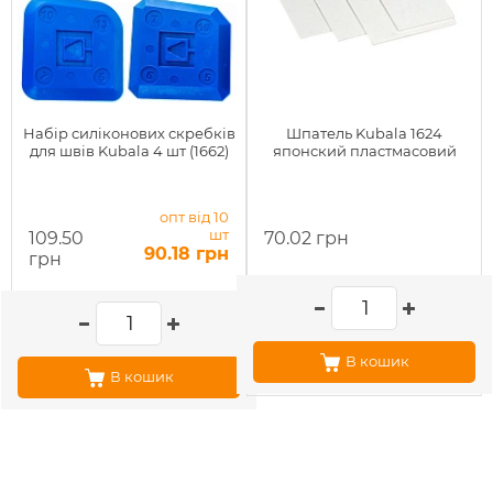
Набір силіконових скребків
Шпатель Kubala 1624
для швів Kubala 4 шт (1662)
японский пластмасовий
опт від 10
шт
109.50
70.02 грн
90.18 грн
грн
В кошик
В кошик