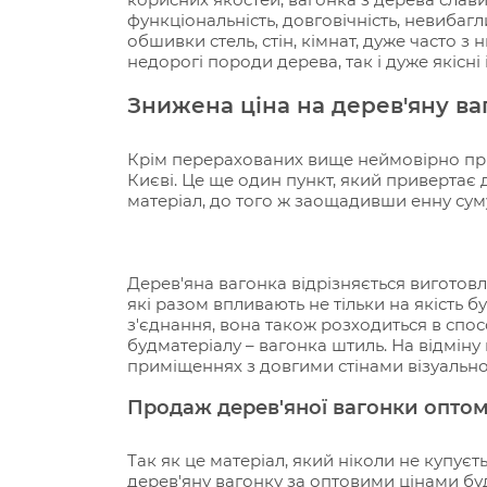
функціональність, довговічність, невибаг
обшивки стель, стін, кімнат, дуже часто з 
недорогі породи дерева, так і дуже якісні 
Знижена ціна на дерев'яну ва
Крім перерахованих вище неймовірно приє
Києві. Це ще один пункт, який привертає 
матеріал, до того ж заощадивши енну су
Дерев'яна вагонка відрізняється виготов
які разом впливають не тільки на якість бу
з'єднання, вона також розходиться в спо
будматеріалу – вагонка штиль. На відміну
приміщеннях з довгими стінами візуально
Продаж дерев'яної вагонки оптом
Так як це матеріал, який ніколи не купує
дерев'яну вагонку за оптовими цінами бу