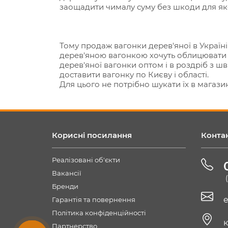
заощадити чималу суму без шкоди для яко
Тому продаж вагонки дерев'яної в Україн
дерев'яною вагонкою хочуть облицювати ст
дерев'яної вагонки оптом і в роздріб з шв
доставити вагонку по Києву і області.
Для цього не потрібно шукати їх в магази
Корисні посилання
Конта
Реалізовані об'єкти
Вакансії
Бренди
e
Гарантія та повернення
Політика конфіденційності
к
Партнерство