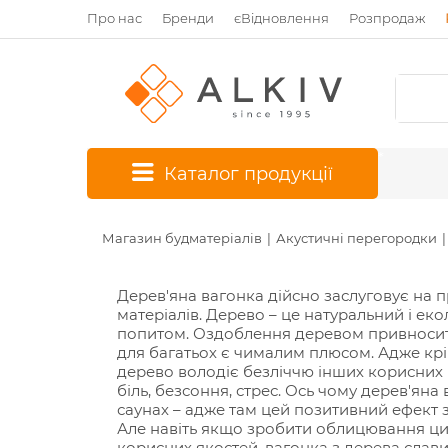
Про нас
Бренди
єВідновлення
Розпродаж
*
Каталог продукції
Магазин будматеріалів
Акустичні перегородки
Дерев'яна вагонка дійсно заслуговує на
матеріалів. Дерево – це натуральний і ек
попитом. Оздоблення деревом привносит
для багатьох є чималим плюсом. Адже крі
дерево володіє безліччю інших корисних 
біль, безсоння, стрес. Ось чому дерев'ян
саунах – адже там цей позитивний ефект з
Але навіть якщо зробити облицювання ци
корисних якостей, вагонка з дерева слав