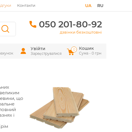
ідгуки
Контакти
UA
RU
050 201-80-92
дзвінки безкоштовні
Кошик
Увійти
0
рахунок
Сума - 0 грн
Зареєструватися
ьних
я великим
ревини, що
ральне
оловний
знях і
Крім