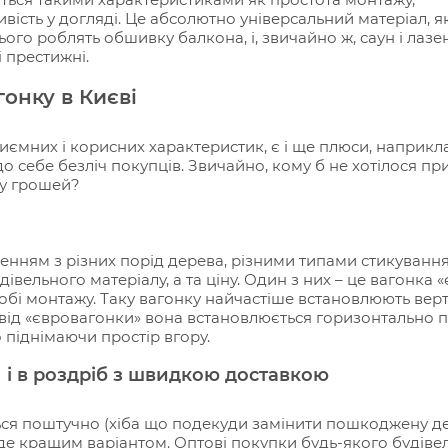
ливість у догляді. Це абсолютно універсальний матеріал, 
нього роблять обшивку балкона, і, звичайно ж, саун і лаз
і престижні.
гонку в Києві
мних і корисних характеристик, є і ще плюси, наприкла
до себе безліч покупців. Звичайно, кому б не хотілося п
му грошей?
ленням з різних порід дерева, різними типами стикуван
дівельного матеріалу, а та ціну. Один з них – це вагонка «
собі монтажу. Таку вагонку найчастіше встановлюють вер
 від «євровагонки» вона встановлюється горизонтально п
 піднімаючи простір вгору.
 і в роздріб з швидкою доставкою
ться поштучно (хіба що подекуди замінити пошкоджену дет
де кращим варіантом. Оптові покупки будь-якого будівел