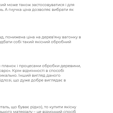
який може також застосовуватися і для
ень. А гнучка ціна дозволяє вибрати як
д, понижена ціна на дерев'яну вагонку в
ридбати собі такий якісний обробний
ня планок і процесами обробки деревини,
євро». Крім відмінності в способі
тикально. Інший вигляд даного
ідлозі, що дуже добре виглядає в
аль, що буває рідко), то купити якісну
ьного матеріалу – це відмінний спосіб