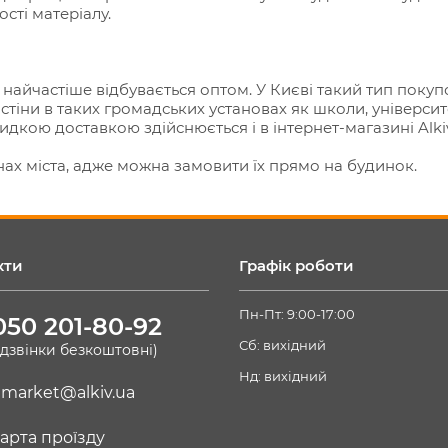
сті матеріалу.
і найчастіше відбувається оптом. У Києві такий тип поку
іни в таких громадських установах як школи, університе
идкою доставкою здійснюється і в інтернет-магазині Alki
нах міста, адже можна замовити їх прямо на будинок.
кти
Графік роботи
Пн-Пт: 9:00-17:00
050 201-80-92
Сб: вихідний
(дзвінки безкоштовні)
Нд: вихідний
market@alkiv.ua
арта проїзду