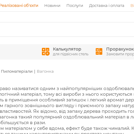
Реалізовані об'єкти
Новини
Послуги
Доставка і оплата
В
Калькулятор
Прорахунок
для підвісних стель
Замовити про
Пиломатеріали
Вагонка
 право називатися одним з найпопулярніших оздоблювал
ологічний матеріал, тому всі вироби з нього користуютьс
ь в приміщення особливий затишок і легкий аромат де
м гарного зовнішнього вигляду і приємного запаху нату
властивостей. Як відомо, від запаху дерева проходить г
а вагонка такий популярний оздоблювальний матеріал в ла
більшується в рази.
м матеріалом у себе вдома, ефект буде також чималий. 
иться такими характеристиками як простота монтажу,