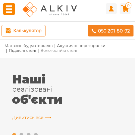
0
050 201-80-92
Калькулятор
Магазин будматеріалів
Акустичні перегородки
Підвісні стелі
Вологостійкі стелі
Наші
реалізовані
об'єкти
Дивитись все ⟶