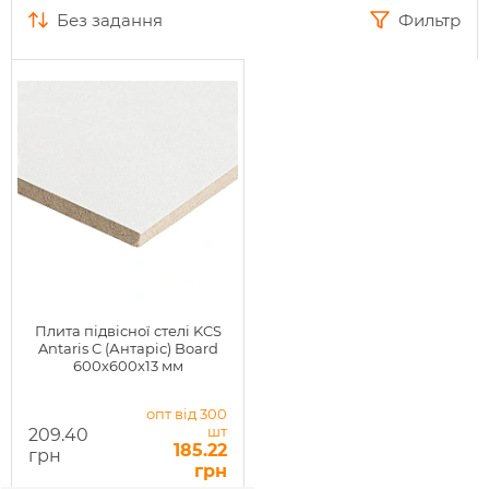
без задання
Фильтр
Плита підвісної стелі KCS
Antaris C (Антаріс) Board
600х600х13 мм
опт від 300
шт
209.40
185.22
грн
грн