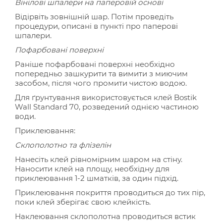
Вінілові шпалери на паперовій основі
Відірвіть зовнішній шар. Потім проведіть
процедури, описані в пункті про паперові
шпалери.
Пофарбовані поверхні
Раніше пофарбовані поверхні необхідно
попередньо зашкурити та вимити з миючим
засобом, після чого промити чистою водою.
Для ґрунтування використовується клей Bostik
Wall Standard 70, розведений однією частиною
води.
Приклеювання:
Склополотно та флізелін
Нанесіть клей рівномірним шаром на стіну.
Наносити клей на площу, необхідну для
приклеювання 1-2 шматків, за один підхід.
Приклеювання покриття проводиться до тих пір,
поки клей зберігає свою клейкість.
Наклеювання склополотна проводиться встик