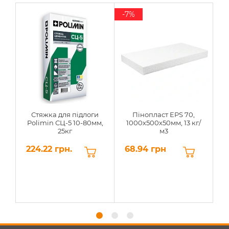
-7%
Стяжка для підлоги
Пінопласт EPS 70,
Polimin СЦ-5 10-80мм,
1000х500х50мм, 13 кг/
25кг
м3
224.22 грн.
68.94 грн
6