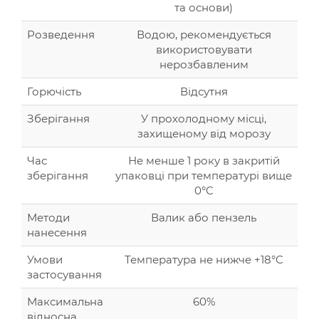
та основи)
Розведення
Водою, рекомендується
використовувати
нерозбавленим
Горючість
Відсутня
Зберігання
У прохолодному місці,
захищеному від морозу
Час
Не менше 1 року в закритій
зберігання
упаковці при температурі вище
0°C
Методи
Валик або пензель
нанесення
Умови
Температура не нижче +18°C
застосування
Максимальна
60%
відносна