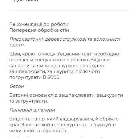
Рекомендації до роботи:
Попередня обробка стін
Гіпсокартонні, деревостружкові та волокнисті
плити
Шви, краю та місця з'єднання плит необхідно
проклеїти спеціальною стрічкою. Відколи,
каверни та ямки від шурупів необхідно
зашпаклювати, зашкурити, після чого
поґрунтувати В 6000.
Бетон
Бетонні основи слід зашпаклювати, зашкурити
та заґрунтувати.
Паперові шпалери
Видаліть папір, який відшарувався, й обріжте
краї. Зашпаклюйте, зашкурте та заґрунтуйте
ямки, шви та нерівності.