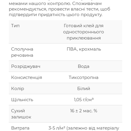
межами нашого контролю. Споживачам
рекомендується, провести власні тести, щоб
підтвердити придатність цього продукту.
Тип
Готовий клей для
одностороннього
приклеювання
Сполучна
ПВА, крохмаль
речовина
Розріджувач
Вода
Консистенція
Тиксотропна
Колір
Білий
Щільність
1,05 г/см³
Сухий
16 ± 2 мас. %
залишок
Витрата
3-5 л/м² (залежно від матеріалу