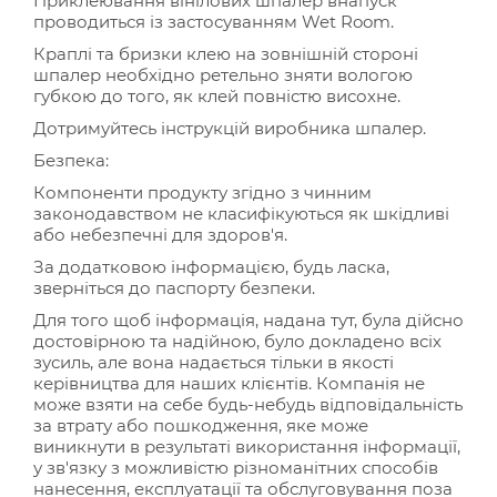
Приклеювання вінілових шпалер внапуск
проводиться із застосуванням Wet Room.
Краплі та бризки клею на зовнішній стороні
шпалер необхідно ретельно зняти вологою
губкою до того, як клей повністю висохне.
Дотримуйтесь інструкцій виробника шпалер.
Безпека:
Компоненти продукту згідно з чинним
законодавством не класифікуються як шкідливі
або небезпечні для здоров'я.
За додатковою інформацією, будь ласка,
зверніться до паспорту безпеки.
Для того щоб інформація, надана тут, була дійсно
достовірною та надійною, було докладено всіх
зусиль, але вона надається тільки в якості
керівництва для наших клієнтів. Компанія не
може взяти на себе будь-небудь відповідальність
за втрату або пошкодження, яке може
виникнути в результаті використання інформації,
у зв'язку з можливістю різноманітних способів
нанесення, експлуатації та обслуговування поза