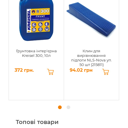
Грунтовка інтер'єрна
Клин для
Kreisel 300, 10л
вирівнювання
підлоги NLS-Nova уп.
50 шт (215811)
372 грн.
94.02 грн
2
Топові товари