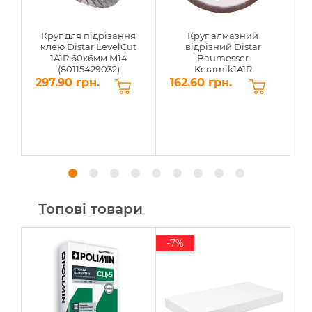
Круг для підрізання
Круг алмазний
клею Distar LevelCut
відрізний Distar
1A1R 60x6мм M14
Baumesser
(80115429032)
Keramik1A1R
115x1,4x8x22,23мм
297.90 грн.
162.60 грн.
5
(91315095009)
Топові товари
-7%