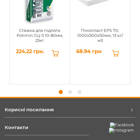
Стяжка для підлоги
Пінопласт EPS 70,
Polimin СЦ-5 10-80мм,
1000х500х50мм, 13 кг/
25кг
м3
224.22 грн.
68.94 грн
6
Корисні посилання
Контакти