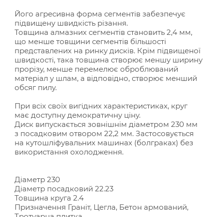
Його агресивна форма сегментів забезпечує
підвищену швидкість різання.
Товщина алмазних сегментів становить 2,4 мм,
що менше товщини сегментів більшості
представлених на ринку дисків. Крім підвищеної
швидкості, така товщина створює меншу ширину
прорізу, менше перемелює оброблюваний
матеріал у шлам, а відповідно, створює менший
обсяг пилу.
При всіх своїх вигідних характеристиках, круг
має доступну демократичну ціну.
Диск випускається зовнішнім діаметром 230 мм
з посадковим отвором 22,2 мм. Застосовується
на кутошліфувальних машинах (болграках) без
використання охолодження.
Діаметр 230
Діаметр посадковий 22.23
Товщина круга 2.4
Призначення Граніт, Цегла, Бетон армований,
Тротуарна плитка