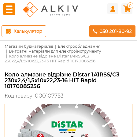
0
050 201-80-92
Калькулятор
Магазин будматеріалів
Електрообладнання
Витратні матеріали для електроінструменту
Коло алмазне відрізне Distar 1A1RSS/C3
230x2,4/1,5x10x22,23-16 HIT Rapid 10170085256
Коло алмазне відрізне Distar 1A1RSS/C3
230x2,4/1,5x10x22,23-16 HIT Rapid
10170085256
000107753
Код товару: