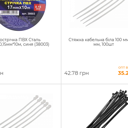
зострічка ПВХ Сталь
Стяжка кабельна біла 100 мм
0,15мм*10м, синя (38003)
мм, 100шт
опт в
рн
42.78 грн
35.