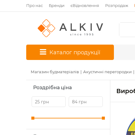
Про нас
Бренди
єВідновлення
Розпродаж
*
Каталог продукції
Магазин будматеріалів
Акустичні перегородки
Роздрібна ціна
Вироб