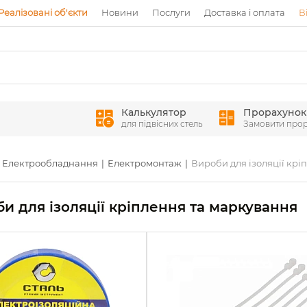
Реалізовані об'єкти
Новини
Послуги
Доставка і оплата
В
Калькулятор
Прорахунок
для підвісних стель
Замовити про
Електрообладнання
Електромонтаж
Вироби для ізоляції крі
и для ізоляції кріплення та маркування