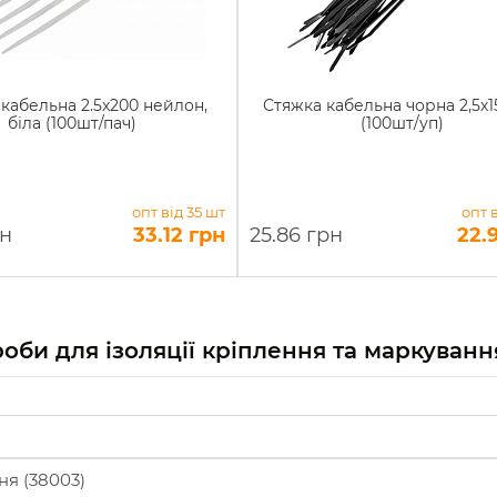
кабельна 2.5x200 нейлон,
Стяжка кабельна чорна 2,5х
біла (100шт/пач)
(100шт/уп)
опт від 35 шт
опт 
рн
33.12 грн
25.86 грн
22.
роби для ізоляції кріплення та маркуван
ня (38003)