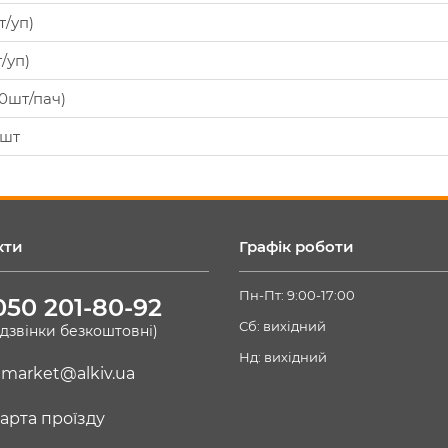
т/уп)
/уп)
00шт/пач)
0шт
кти
Графік роботи
Пн-Пт: 9:00-17:00
050 201-80-92
Сб: вихідний
(дзвінки безкоштовні)
Нд: вихідний
market@alkiv.ua
арта проїзду