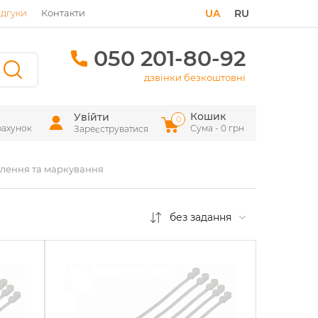
ідгуки
Контакти
UA
RU
050 201-80-92
дзвінки безкоштовні
Кошик
Увійти
0
рахунок
Сума - 0 грн
Зареєструватися
плення та маркування
без задання