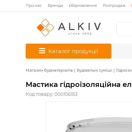
Про нас
Бренди
єВідновлення
Розпродаж
*
Каталог продукції
Магазин будматеріалів
Будівельні суміші
Гідроіз
Мастика гідроізоляційна ела
Код товару:
000106353