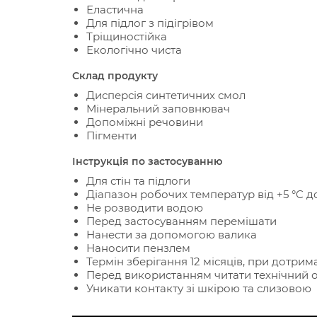
Еластична
Для підлог з підігрівом
Тріщиностійка
Екологічно чиста
Склад продукту
Дисперсія синтетичних смол
Мінеральний заповнювач
Допоміжні речовини
Пігменти
Інструкція по застосуванню
Для стін та підлоги
Діапазон робочих температур від +5 °C до
Не розводити водою
Перед застосуванням перемішати
Нанести за допомогою валика
Наносити пензлем
Термін зберігання 12 місяців, при дотрим
Перед використанням читати технічний 
Уникати контакту зі шкірою та слизовою