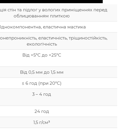
ція стін та підлог у вологих приміщеннях перед
облицюванням плиткою
Однокомпонентна, еластична мастика
непроникність, еластичність, тріщиностійкість,
екологічність
Від +5°С до +25°С
Від 0,5 мм до 1,5 мм
≤ 6 год (при 20°С)
3 – 4 год
24 год
1,5 г/см³