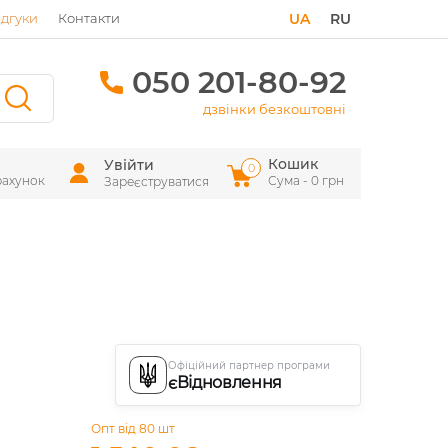
ідгуки
Контакти
UA
RU
050 201-80-92
дзвінки безкоштовні
Кошик
Увійти
0
рахунок
Сума - 0 грн
Зареєструватися
Офіційний партнер програми
єВідновлення
Опт від 80 шт