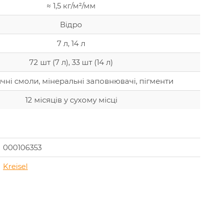
≈ 1,5 кг/м²/мм
Відро
7 л, 14 л
72 шт (7 л), 33 шт (14 л)
чні смоли, мінеральні заповнювачі, пігменти
12 місяців у сухому місці
000106353
Kreisel