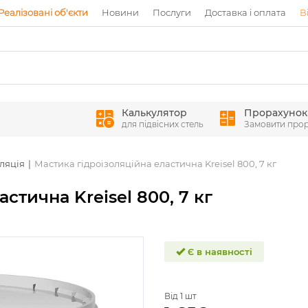
Реалізовані об'єкти
Новини
Послуги
Доставка і оплата
В
Калькулятор
Прорахунок
для підвісних стель
Замовити про
оляція
Мастика гідроізоляційна еластична Kreisel 800, 7 кг
стична Kreisel 800, 7 кг
Є в наявності
Від 1 шт