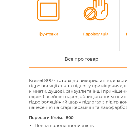
Ґрунтовки
Гідроізоляція
Все про товар
Kreisel 800 - готова до використання, елас
гідроізоляції стін та підлог у приміщеннях,
кімнати, душові, санвузли та інші приміще
окрім басейнів) перед облицюванням плитк
гідроізоляційний шар у підлогах з підігрів
нанесення на старі керамічні та лакофарбов
Переваги Kreisel 800
Повна водонепроникність