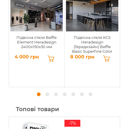
Підвісна стеля Baffle
Підвісна стеля KCS
Element Heradesign
Heradesign
2400x150x30 мм
(Герадизайн) Baffle
Basic Superfine Color
4 000 грн
8 000 грн
8
Топові товари
-7%