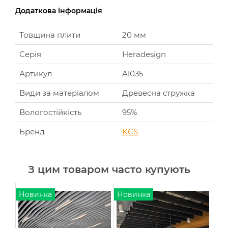
Додаткова інформація
Товщина плити
20 мм
Серія
Heradesign
Артикул
A1035
Види за матеріалом
Древесна стружка
Вологостійкість
95%
Бренд
KCS
З цим товаром часто купують
Новинка
Новинка