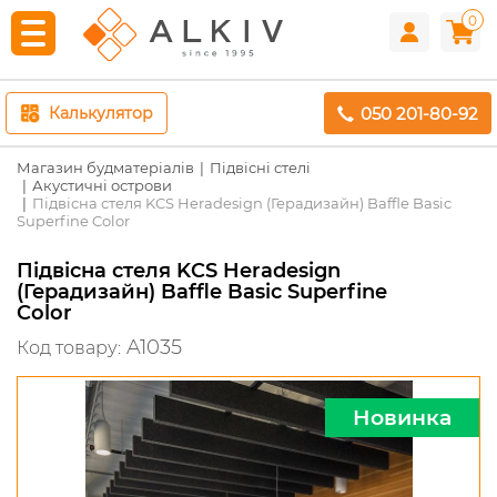
0
050 201-80-92
Калькулятор
Магазин будматеріалів
Підвісні стелі
Акустичні острови
Підвісна стеля KCS Heradesign (Герадизайн) Baffle Basic
Superfine Color
Підвісна стеля KCS Heradesign
(Герадизайн) Baffle Basic Superfine
Color
A1035
Код товару:
Новинка