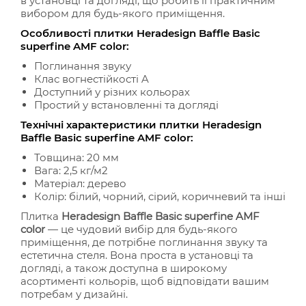
в установці та догляді, що робить її практичним
вибором для будь-якого приміщення.
Особливості плитки Heradesign Baffle Basic
superfine AMF color:
Поглинання звуку
Клас вогнестійкості A
Доступний у різних кольорах
Простий у встановленні та догляді
Технічні характеристики плитки Heradesign
Baffle Basic superfine AMF color:
Товщина: 20 мм
Вага: 2,5 кг/м2
Матеріал: дерево
Колір: білий, чорний, сірий, коричневий та інші
Плитка
Heradesign Baffle Basic superfine AMF
color
— це чудовий вибір для будь-якого
приміщення, де потрібне поглинання звуку та
естетична стеля. Вона проста в установці та
догляді, а також доступна в широкому
асортименті кольорів, щоб відповідати вашим
потребам у дизайні.