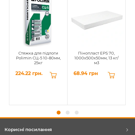
Стяжка для підлоги
Пінопласт EPS 70,
Polimin СЦ-5 10-80мм,
1000х500х50мм, 13 кг/
25кг
м3
224.22 грн.
68.94 грн
6
Корисні посилання