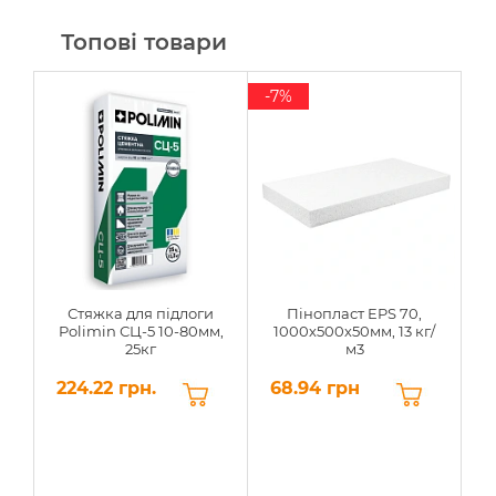
Топові товари
-7%
Стяжка для підлоги
Пінопласт EPS 70,
Polimin СЦ-5 10-80мм,
1000х500х50мм, 13 кг/
25кг
м3
224.22 грн.
68.94 грн
6