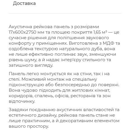
Доставка
Акустична рейкова панель з розмірами
17х600х2750 мм та площею покриття 1,65 м² — це
сучасне рішення для поліпшення звукового
комфорту у приміщеннях. Виготовлена з МДФ та
оздоблена текстурою натурального дуба, вона
не лише ефективно поглинає звук, зменшуючи
рівень шуму, а й надає інтер’єру стильного та
затишного вигляду.
Панель легко монтується як на стіни, так і на
стелі. Можливий монтаж на спеціальну
підконструкцію або безпосередньо до поверхні.
Вона чудово підходить для житлових кімнат,
коридорів, спалень, офісів, ресторанів та зон
відпочинку.
Завдяки поєднанню акустичних властивостей та
естетичного дизайну, рейкова панель стане не
лише практичним, а й декоративним елементом
вашого простору.