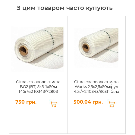
З цим товаром часто купують
-2
Сітка скловолокниста
Сітка скловолокниста
BG2 (BT) 5х5; 1х50м
Works 2,5x2,5x50м/рул
145г/м2 10343/72803
45г/м2 10343/96311 біла
750 грн.
500.04 грн.
5