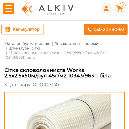
0
050 201-80-92
Калькулятор
Магазин будматеріалів
Гіпсокартонні системи
Штукатурні сітки
Сітка скловолокниста Works 2,5x2,5x50м/рул 45г/м2
10343/96311 біла
Сітка скловолокниста Works
2,5x2,5x50м/рул 45г/м2 10343/96311 біла
000103136
Код товару: