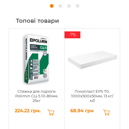
Топові товари
-7%
Стяжка для підлоги
Пінопласт EPS 70,
Polimin СЦ-5 10-80мм,
1000х500х50мм, 13 кг/
25кг
м3
224.22 грн.
68.94 грн
6