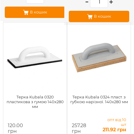
В кошик
В кошик
Терка Kubala 0320
Терка Kubala 0324 пласт. з
пластикова з гумою 140x280
губкою нарізної. 140x280 мм
мм
опт від 10
шт
120.00
257.28
211.92 грн
грн
грн