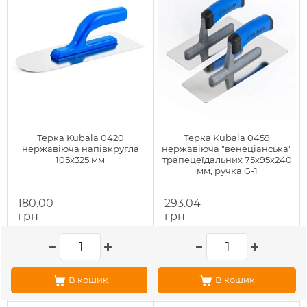
Терка Kubala 0420
Терка Kubala 0459
нержавіюча напівкругла
нержавіюча "венеціанська"
105х325 мм
трапецеїдальних 75х95х240
мм, ручка G-1
180.00
293.04
грн
грн
В кошик
В кошик