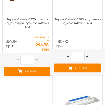
Терка Kubala 0379 пласт. з
Терка Kubala 0383 з щільною
крупнозерн. губкою 140х280
гумою 140х280 мм
мм
опт від 10
шт
357.96
180.00
294.78
грн
грн
грн
В кошик
В кошик