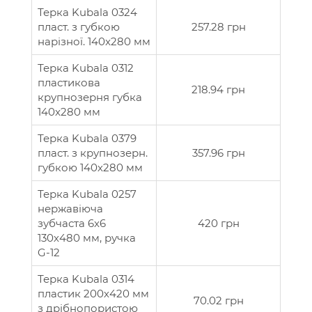
Терка Kubala 0324
пласт. з губкою
257.28 грн
нарізної. 140x280 мм
Терка Kubala 0312
пластикова
218.94 грн
крупнозерня губка
140x280 мм
Терка Kubala 0379
пласт. з крупнозерн.
357.96 грн
губкою 140х280 мм
Терка Kubala 0257
нержавіюча
зубчаста 6x6
420 грн
130х480 мм, ручка
G-12
Терка Kubala 0314
пластик 200х420 мм
70.02 грн
з дрібнопористою