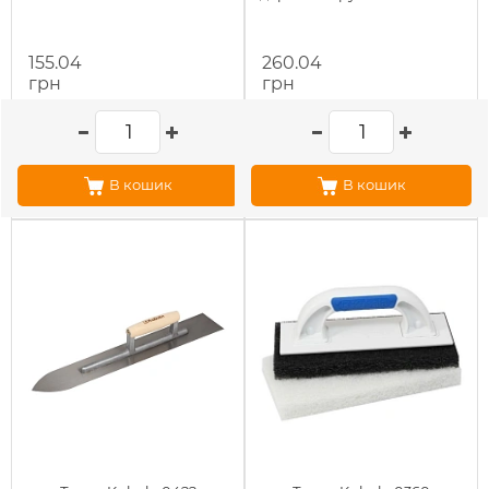
155.04
260.04
грн
грн
В кошик
В кошик