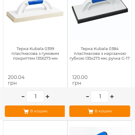
Терка Kubala 0399
Терка Kubala 0384
пластмасова з гумовим
пластмасова з нарізаною
покриттям 135Х275 мм
губкою 135х275 мм, ручка G-17
200.04
120.00
грн
грн
В кошик
В кошик