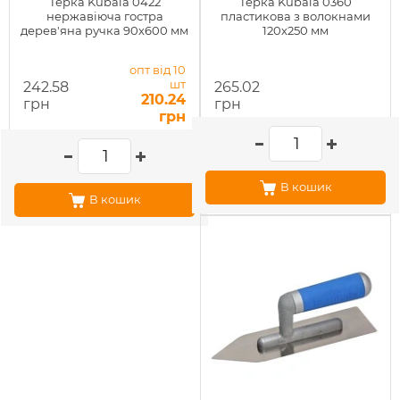
Терка Kubala 0422
Терка Kubala 0360
нержавіюча гостра
пластикова з волокнами
дерев'яна ручка 90х600 мм
120х250 мм
опт від 10
шт
242.58
265.02
210.24
грн
грн
грн
В кошик
В кошик