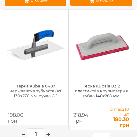
В кошик
В кошик
Терка Kubala 0487
Терка Kubala 0312
нержавіюча зубчаста 8x8
пластикова крупнозерня
130х270 мм, ручка G-1
губка 140x280 мм
опт від 10
шт
198.00
218.94
180.30
грн
грн
грн