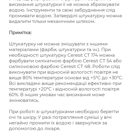
висихання штукатурки її не можна збризкувати
водою. Інструменти та свіжі забруднення слід
промивати водою. Затверділі штукатурку можна
видалити тільки механічним шляхом.
Примітка:
Штукатурку не можна змішувати з іншими
матеріалами (фарби, штукатурки та ін.). При
необхідності штукатурку Ceresit CT 174 можна
фарбувати силікатною фарбою Ceresit CT 54 або
силіконовою фарбою Ceresit CT 48. Роботи слід
виконувати при відносній вологості повітря не
вище 80% температури основи від +5°C до +30°С.
Всі викладені вище рекомендації ефективні при
температурі +20°С і відносній вологості повітря
60%. В інших умовах час висихання може
змінюватись.
При роботі зі штукатурками необхідно берегти
очі та шкіру. У разі потрапляння суміші у вічі
негайно промити їх водою і звернутися за
допомогою до лікаря.