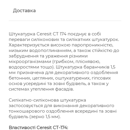
Доставка
Штукатурка Ceresit CT 174 поєднує в собі
переваги силіконових та силікатних штукатурок.
Характеризується високою паропроникністю,
низьким водопоглинанням, а також стійкістю до
забруднення та ураження різними
мікроорганізмами (грибком, пліснявою,
водоростями тощо). Штукатурка баранчиків 1,5
мм призначена для декоративного оздоблення
бетонних, цегляних, оштукатурених, гіпсових
основ усередині та зовні будівель, а також у
системах утеплення фасадів.
Силікатно-силіконова штукатурка
застосовується для виконання декоративного
тонкошарового оздоблення всередині та зовні
будівель (зерно 1,5 мм).
Властивості Ceresit CT-174: