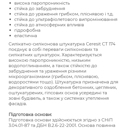
висока паропроникність
стійка до забруднення
стійка до ураження грибком, пліснявою і т.д.
стійка до ультрафіолетового випромінювання
стійка до атмосферних впливів
гідрофобна
еластична
Силікатно-силіконова штукатурка Ceresit CT 174
поєднує в собі переваги силіконових та
силікатних штукатурок. Характеризується
високою паропроникністю, низьким
водопоглинанням, а також стійкістю до
забруднення та ураження різними
мікроорганізмами (грибком, пліснявою,
водоростями тощо). Штукатурка призначена для
декоративного оздоблення бетонних, цегляних,
оштукатурених, гіпсових основ усередині та
зовні будівель, а також у системах утеплення
фасадів.
Підготовка основи:
Підготовка основи здійснюється згідно з СНіП
3.04.01-87 та ДБН В.2.6-22-2001. Основа повинна