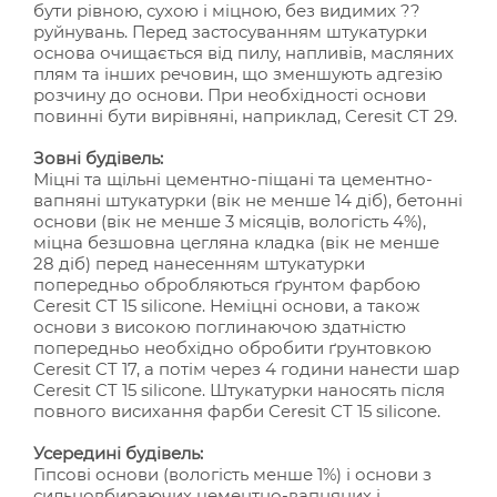
бути рівною, сухою і міцною, без видимих ??
руйнувань. Перед застосуванням штукатурки
основа очищається від пилу, напливів, масляних
плям та інших речовин, що зменшують адгезію
розчину до основи. При необхідності основи
повинні бути вирівняні, наприклад, Ceresit CT 29.
Зовні будівель:
Міцні та щільні цементно-піщані та цементно-
вапняні штукатурки (вік не менше 14 діб), бетонні
основи (вік не менше 3 місяців, вологість 4%),
міцна безшовна цегляна кладка (вік не менше
28 діб) перед нанесенням штукатурки
попередньо обробляються ґрунтом фарбою
Ceresit CT 15 silicone. Неміцні основи, а також
основи з високою поглинаючою здатністю
попередньо необхідно обробити ґрунтовкою
Ceresit CT 17, а потім через 4 години нанести шар
Ceresit CT 15 silicone. Штукатурки наносять після
повного висихання фарби Ceresit CT 15 silicone.
Усередині будівель:
Гіпсові основи (вологість менше 1%) і основи з
сильновбираючих цементно-вапняних і