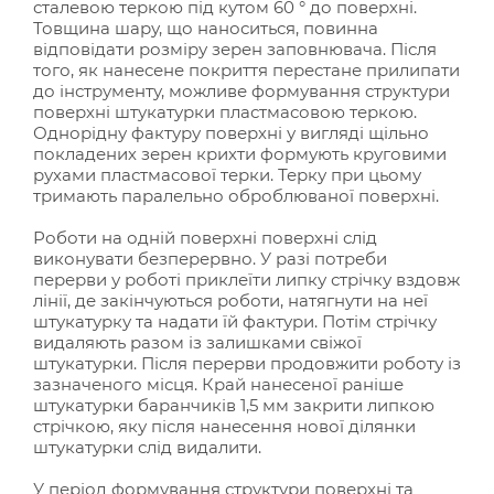
сталевою теркою під кутом 60 ° до поверхні.
Товщина шару, що наноситься, повинна
відповідати розміру зерен заповнювача. Після
того, як нанесене покриття перестане прилипати
до інструменту, можливе формування структури
поверхні штукатурки пластмасовою теркою.
Однорідну фактуру поверхні у вигляді щільно
покладених зерен крихти формують круговими
рухами пластмасової терки. Терку при цьому
тримають паралельно оброблюваної поверхні.
Роботи на одній поверхні поверхні слід
виконувати безперервно. У разі потреби
перерви у роботі приклеїти липку стрічку вздовж
лінії, де закінчуються роботи, натягнути на неї
штукатурку та надати їй фактури. Потім стрічку
видаляють разом із залишками свіжої
штукатурки. Після перерви продовжити роботу із
зазначеного місця. Край нанесеної раніше
штукатурки баранчиків 1,5 мм закрити липкою
стрічкою, яку після нанесення нової ділянки
штукатурки слід видалити.
У період формування структури поверхні та