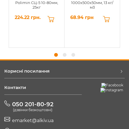
Polimin СЦ-5 10-80мм,
1000х500х50мм, 13 кг/
25кг
м3
224.22 грн.
68.94 грн
6
Корисні посилання
Контакти
050 201-80-92
(дзвінки безкоштовні)
emarket@alkiv.ua