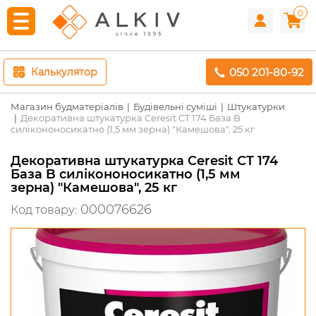
0
050 201-80-92
Калькулятор
Магазин будматеріалів
Будівельні суміші
Штукатурки
Декоративна штукатурка Ceresit CT 174 База B
силікононосикатно (1,5 мм зерна) "Камешова", 25 кг
Декоративна штукатурка Ceresit CT 174
База B силікононосикатно (1,5 мм
зерна) "Камешова", 25 кг
000076626
Код товару: