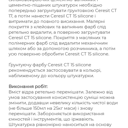
цементно-піщаних штукатурок необхідно
попередньо загрунтувати ґрунтовкою Ceresit CT
17, а потім нанести Ceresil CT 15 silicone і
витримати до повного висихання. Малярні
покриття з клейових та вапняних фарб слід
ретельно видалити, а поверхню загрунтувати
Ceresil CT 15 silicone. Покриття з масляних та
полімерних фарб слід видалити механічним
шляхом або за допомогою розчинника, а потім
усю поверхню обробити Ceresit CT 15 silicone.
Ґрунтуючу фарбу Ceresit CT 15 silicone
рекомендується застосовувати в кольорі,
наближеному до кольору штукатурки.
Виконання робіт:
Вміст відра ретельно перемішати. Залежно від
умов застосування консистенцію суміші можна
змінити, додавши невелику кількість чистої води
(не більше 150мл на 25кг маси) і знову
перемішати. Забороняється використання
ємностей і інструментів, що іржавіють.
Штукатурка рівномірно наноситься на основу